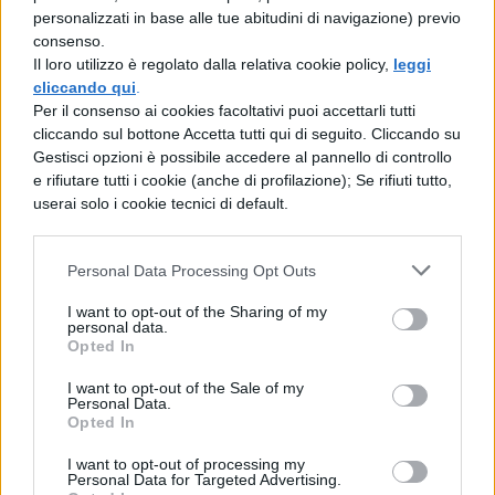
Y2-Y1 = X-X1 ÷ X2-X1 dal risultato si
personalizzati in base alle tue abitudini di navigazione) previo
consenso.
ricava la retta passante per i punti AB.
Il loro utilizzo è regolato dalla relativa cookie policy,
leggi
Per determinare invece il coefficiente
cliccando qui
.
Per il consenso ai cookies facoltativi puoi accettarli tutti
m
angolare la formula è
AB: Y1-Y2 ÷ X1-
cliccando sul bottone Accetta tutti qui di seguito. Cliccando su
Gestisci opzioni è possibile accedere al pannello di controllo
X2 e si ottiene il coefficiente angolare
e rifiutare tutti i cookie (anche di profilazione); Se rifiuti tutto,
della retta passante per i due punti AB.
userai solo i cookie tecnici di default.
Retta passante per due punti: come
Personal Data Processing Opt Outs
si calcola la distanza punto-retta.
I want to opt-out of the Sharing of my
La distanza per calcolare il punto P
personal data.
Opted In
dalla retta R è: P (X0;Y0), una retta R e
I want to opt-out of the Sale of my
dobbiamo calcolare la distanza che
Personal Data.
Opted In
per definizione è il segmento che cade
in perpendicolare sull’angolo retto
I want to opt-out of processing my
Personal Data for Targeted Advertising.