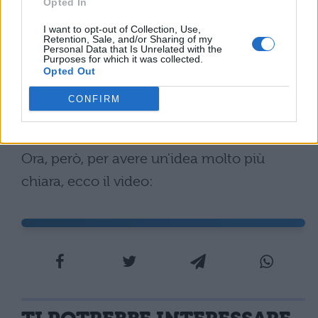
chiamato punto H, quindi dobbiamo
Opted In
calcolare la distanza fra il punto P e il
I want to opt-out of Collection, Use,
Retention, Sale, and/or Sharing of my
punto H, per cui se ho P (X0; Y0) e R: ax
Personal Data that Is Unrelated with the
Purposes for which it was collected.
+ by + c = 0 avremo la distanza di P da
Opted Out
R data dalla formula di dp, r = | ax0 +
CONFIRM
2
2
by0 + c| ÷ √ a
+ b
Ora, però, per avere un'idea molto più
chiara, ecco il video: