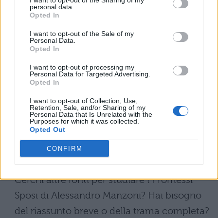
I want to opt-out of the Sharing of my
personal data.
avrebbe dovuto dire ai bravi. Infine inveisce
Opted In
segretamente contro don Rodrigo. Giunto a
I want to opt-out of the Sale of my
casa propria, il curato chiama
Perpetua
, la
Personal Data.
Opted In
sua serva. Dopo qualche esitazione, si
I want to opt-out of processing my
confida con lei, ma non accetta i suoi saggi
Personal Data for Targeted Advertising.
Opted In
consigli. Infine, stremato, va a dormire,
I want to opt-out of Collection, Use,
raccomandando alla domestica la massima
Retention, Sale, and/or Sharing of my
Personal Data that Is Unrelated with the
riservatezza.
Purposes for which it was collected.
Opted Out
RIASSUNTO PROMESSI SPOSI:
CONFIRM
TUTTE LE FONTI
Cerchi altre fonti per studiare i Promessi
Sposi di Alessandro Manzoni? Hai bisogno
del riassunto breve o della trama completa?