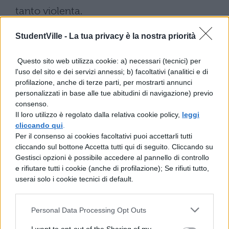
tanto violenta.
La sua scelta sacerdotale nasce allora dal
StudentVille -
La tua privacy è la nostra priorità
desiderio di appartenere ad una classe
privilegiata e protetta e non da una vera
Questo sito web utilizza cookie: a) necessari (tecnici) per
l'uso del sito e dei servizi annessi; b) facoltativi (analitici e di
vocazione religiosa. Ma per poter stare
profilazione, anche di terze parti, per mostrarti annunci
ancora più tranquillo, don Abbondio
personalizzati in base alle tue abitudini di navigazione) previo
consenso.
elabora un proprio “sistema di vita” fatto di
Il loro utilizzo è regolato dalla relativa cookie policy,
leggi
paura, di servilismo, di opportunismo che lo
cliccando qui
.
Per il consenso ai cookies facoltativi puoi accettarli tutti
induce a stare sempre dalla parte del più
cliccando sul bottone Accetta tutti qui di seguito. Cliccando su
forte, di cattiverie verso i più deboli, di
Gestisci opzioni è possibile accedere al pannello di controllo
e rifiutare tutti i cookie (anche di profilazione); Se rifiuti tutto,
critiche a chi non pensa ai fatti propri. Inizia
userai solo i cookie tecnici di default.
il soliloquio di don Abbondio.
Come parlando tra sé egli immagina le
Personal Data Processing Opt Outs
reazioni di Renzo e ripensa a ciò che