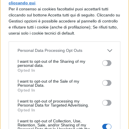
Cristoforo
opera per rimuovere le
cliccando qui
.
Per il consenso ai cookies facoltativi puoi accettarli tutti
ingiustizie e per difendere gli oppressi.
cliccando sul bottone Accetta tutti qui di seguito. Cliccando su
Intanto il frate, giunto alla casa di Lucia e
Gestisci opzioni è possibile accedere al pannello di controllo
e rifiutare tutti i cookie (anche di profilazione); Se rifiuti tutto,
Agnese, viene accolto con gioia dalle due
userai solo i cookie tecnici di default.
donne.
Personal Data Processing Opt Outs
RIASSUNTO PROMESSI SPOSI: LE
FONTI
I want to opt-out of the Sharing of my
personal data.
Opted In
Hai bisogno di altro materiale per
I want to opt-out of the Sale of my
approfondire lo studio del grande romanzo
Personal Data.
Opted In
di Alessandro Manzoni? Ti serve un
riassunto generale o l’analisi dei
I want to opt-out of processing my
Personal Data for Targeted Advertising.
Opted In
personaggi?
Vuoi approfondire il capitolo 4 dei Promessi
I want to opt-out of Collection, Use,
Retention, Sale, and/or Sharing of my
Personal Data that Is Unrelated with the