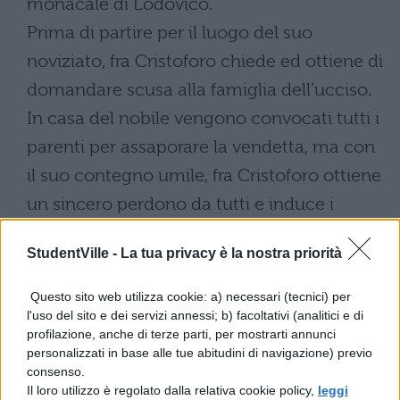
monacale di Lodovico.
Prima di partire per il luogo del suo
noviziato, fra Cristoforo chiede ed ottiene di
domandare scusa alla famiglia dell’ucciso.
In casa del nobile vengono convocati tutti i
parenti per assaporare la vendetta, ma con
il suo contegno umile, fra Cristoforo ottiene
un sincero perdono da tutti e induce i
presenti a mitigare la loro superbia.Quale
StudentVille -
La tua privacy è la nostra priorità
segno di riconciliazione il fratello
dell’ucciso dona un pane al frate; questi,
Questo sito web utilizza cookie: a) necessari (tecnici) per
l'uso del sito e dei servizi annessi; b) facoltativi (analitici e di
mangiatane una metà, conserverà il resto
profilazione, anche di terze parti, per mostrarti annunci
quale ricordo dell’accaduto. Oltre a
personalizzati in base alle tue abitudini di navigazione) previo
consenso.
predicare e assistere i moribondi,
fra
Il loro utilizzo è regolato dalla relativa cookie policy,
leggi