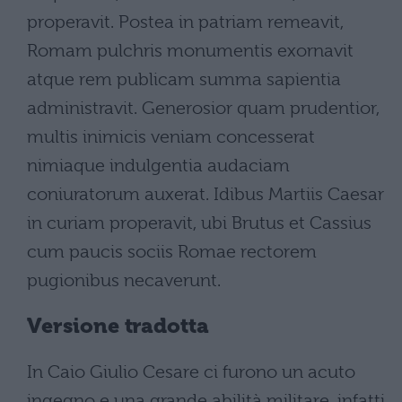
properavit. Postea in patriam remeavit,
Romam pulchris monumentis exornavit
atque rem publicam summa sapientia
administravit. Generosior quam prudentior,
multis inimicis veniam concesserat
nimiaque indulgentia audaciam
coniuratorum auxerat. Idibus Martiis Caesar
in curiam properavit, ubi Brutus et Cassius
cum paucis sociis Romae rectorem
pugionibus necaverunt.
Versione tradotta
In Caio Giulio Cesare ci furono un acuto
ingegno e una grande abilità militare, infatti