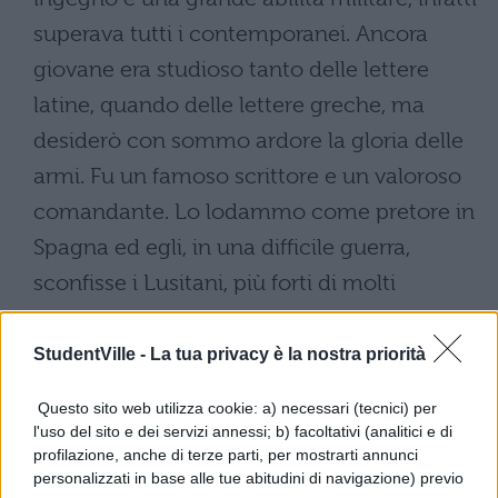
superava tutti i contemporanei. Ancora
giovane era studioso tanto delle lettere
latine, quando delle lettere greche, ma
desiderò con sommo ardore la gloria delle
armi. Fu un famoso scrittore e un valoroso
comandante. Lo lodammo come pretore in
Spagna ed egli, in una difficile guerra,
sconfisse i Lusitani, più forti di molti
abitanti della Spagna. In seguito con varie e
più difficili battaglie sottomise i popoli della
StudentVille -
La tua privacy è la nostra priorità
Gallia e rafforzò i confini dell'impero contro
Questo sito web utilizza cookie: a) necessari (tecnici) per
gli assalti dei barbari. Aveva stretto
l'uso del sito e dei servizi annessi; b) facoltativi (analitici e di
profilazione, anche di terze parti, per mostrarti annunci
un'alleanza con Pompeo e Crasso, ma dopo
personalizzati in base alle tue abitudini di navigazione) previo
la morte di Crasso combatté contro