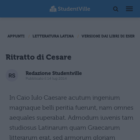
APPUNTI
LETTERATURA LATINA
VERSIONI DAI LIBRI DI ESERCI
Ritratto di Cesare
Redazione Studentville
Pubblicato il 14 lug 2014
In Caio Iulo Caesare acutum ingenium
magnaque belli peritia fuerunt, nam omnes
aequales superabat. Admodum iuvenis tam
studiosus Latinarum quam Graecarum
litterarum erat, sed armorum gloriam