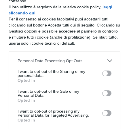
consenso.
Il loro utilizzo è regolato dalla relativa cookie policy,
leggi
Pompeo e sconfisse il rivale in battaglia
cliccando qui
.
presso Farsalo. Navigò verso Alessandria e,
Per il consenso ai cookies facoltativi puoi accettarli tutti
cliccando sul bottone Accetta tutti qui di seguito. Cliccando su
con un viaggio più rapido, si diresse
Gestisci opzioni è possibile accedere al pannello di controllo
attraverso l'Egitto in Spagna, dove c'erano i
e rifiutare tutti i cookie (anche di profilazione); Se rifiuti tutto,
userai solo i cookie tecnici di default.
suoi nemici. Poi tornò in patria, adornò
Roma con bei monumenti e amministrò lo
Personal Data Processing Opt Outs
stato con somma saggezza. Più generoso
I want to opt-out of the Sharing of my
che prudente, aveva concesso la grazia a
personal data.
Opted In
molti nemici e per la troppa indulgenza
aveva alimentato l'audacia dei congiurati.
I want to opt-out of the Sale of my
Personal Data.
Alle Idi di marzo Cesare si recò in Senato,
Opted In
dove Bruto e Cassio, con pochi compagni,
I want to opt-out of processing my
Personal Data for Targeted Advertising.
uccisero il rettore di Roma.
Opted In