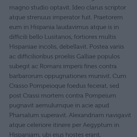
magno studio optavit. Ideo clarus scriptor
atque strenuus imperator fuit. Praetorem
eum in Hispania laudavimus atque is in
difficili bello Lusitanos, fortiores multis
Hispaniae incolis, debellavit. Postea variis
ac difficilioribus proeliis Galliae populos
subegit ac Romani imperii fines contra
barbarorum oppugnationes munivit. Cum
Crasso Pompeioque foedus fecerat, sed
post Crassi mortem contra Pompeium
pugnavit aemulumque in acie apud
Pharsalum superavit. Alexandriam navigavit
atque celeriore itinere per Aegyptum in
Hispaniam, ubi eius hostes erant,