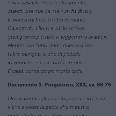
esser basciato da cotanto amante,
questi, che mai da me non fia diviso,
la bocca mi basciò tutto tremante.
Galeotto fu ‘l libro e chi lo scrisse:
quel giorno più non vi leggemmo avante».
Mentre che l’uno spirto questo disse,
l’altro piangëa; sì che di pietade
io venni men così com’ io morisse.
E caddi come corpo morto cade.
Documento 3. Purgatorio, XXX, vv. 58-75
Quasi ammiraglio che in poppa e in prora
viene a veder la gente che ministra
per li altri legni, e a ben far l’incora;