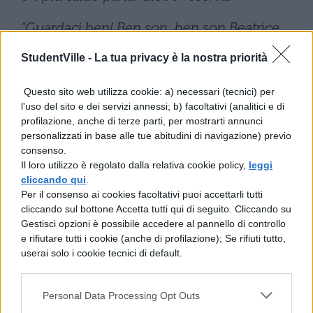
“Guardaci ben! Ben son, ben son Beatrice.
Come degnasti d’accedere al monte?
StudentVille -
La tua privacy è la nostra priorità
non sapei tu che qui è l’uom felice?”.
Questo sito web utilizza cookie: a) necessari (tecnici) per
SAGGIO BREVE DIVINA
l'uso del sito e dei servizi annessi; b) facoltativi (analitici e di
profilazione, anche di terze parti, per mostrarti annunci
COMMEDIA: TITOLO E CONSEGNA
personalizzati in base alle tue abitudini di navigazione) previo
consenso.
Innanzitutto occorre dare un titolo e una
Il loro utilizzo è regolato dalla relativa cookie policy,
leggi
cliccando qui
.
consegna al saggio breve:
Per il consenso ai cookies facoltativi puoi accettarli tutti
cliccando sul bottone Accetta tutti qui di seguito. Cliccando su
Saggio breve Divina Commedia
Gestisci opzioni è possibile accedere al pannello di controllo
e rifiutare tutti i cookie (anche di profilazione); Se rifiuti tutto,
Titolo:
L’universo femminile della
userai solo i cookie tecnici di default.
Commedia
Personal Data Processing Opt Outs
Saggio breve Divina Commedia