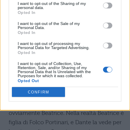
Consegna:
rivista letteraria
I want to opt-out of the Sharing of my
personal data.
Opted In
DIVINA COMMEDIA, SAGGIO
I want to opt-out of the Sale of my
BREVE: INTRODUZIONE
Personal Data.
Opted In
La Divina Commedia di Dante è ricca di
I want to opt-out of processing my
Personal Data for Targeted Advertising.
figure femminili: si tratta di donne dei miti
Opted In
greci, della Bibbia, della storia,
I want to opt-out of Collection, Use,
dell’immaginario collettivo.
Retention, Sale, and/or Sharing of my
Personal Data that Is Unrelated with the
Purposes for which it was collected.
Opted Out
SAGGIO BREVE DIVINA
COMMEDIA: SVOLGIMENTO
CONFIRM
La figura che però emerge tra tutte è
ovviamente Beatrice. Nella realtà Beatrice è
figlia di Folco Portinari, e Dante la vede per