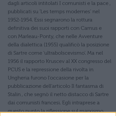
dagli articoli intitolati I comunisti e la pace ,
pubblicati su ‘Les temps modernes’ nel
1952-1954. Essi segnarono la rottura
definitiva dei suoi rapporti con Camus e
con Marleau-Ponty, che nelle Avventure
della dialettica (1955) qualificò la posizione
di Sartre come ‘ultrabolscevismo’. Ma nel
1956 il rapporto Kruscev al XX congresso del
PCUS e la repressione della rivolta in
Ungheria furono l’occasione per la
pubblicazione dell’articolo Il fantasma di
Stalin , che segnò il netto distacco di Sartre
dai comunisti francesi. Egli intraprese a
questo punto la riflessione sul marxismo,