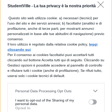
che diede luogo al saggio Questioni di
StudentVille -
La tua privacy è la nostra priorità
metodo , apparso su una rivista polacca nel
Questo sito web utilizza cookie: a) necessari (tecnici) per
1957 e poi incluso, come parte iniziale, nella
l'uso del sito e dei servizi annessi; b) facoltativi (analitici e di
Critica della ragion dialettica , pubblicata
profilazione, anche di terze parti, per mostrarti annunci
personalizzati in base alle tue abitudini di navigazione) previo
nel 1960; in seguito Sartre pubblicò lo
consenso.
scritto autobiografico Le parole (1963), che
Il loro utilizzo è regolato dalla relativa cookie policy,
leggi
cliccando qui
.
gli valse il conferimento nel 1964 del
Per il consenso ai cookies facoltativi puoi accettarli tutti
premio Nobel, da lui rifiutato, e una
cliccando sul bottone Accetta tutti qui di seguito. Cliccando su
Gestisci opzioni è possibile accedere al pannello di controllo
imponente biografia di Flaubert, intitolata
e rifiutare tutti i cookie (anche di profilazione); Se rifiuti tutto,
L’idiota di famiglia (1971-1972). Sempre in
userai solo i cookie tecnici di default.
prima linea nel prendere posizione sui
problemi politici dell’epoca, Sartre si
Personal Data Processing Opt Outs
schierò contro la politica francese in
I want to opt-out of the Sharing of my
personal data.
Algeria, entrò a far parte del Tribunale
Opted In