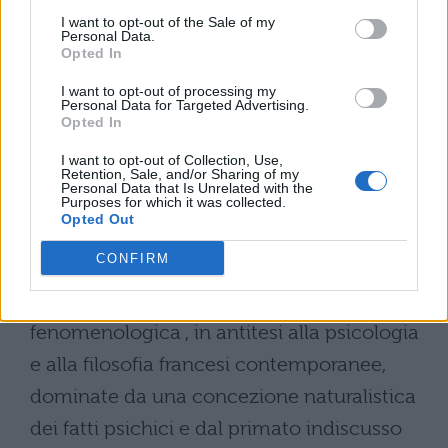
Russell sui crimini americani in Vietnam e
I want to opt-out of the Sale of my
Personal Data.
nel 1968 appoggiò il movimento
Opted In
studentesco, condannando
I want to opt-out of processing my
l’atteggiamento del partito comunista
Personal Data for Targeted Advertising.
Opted In
francese in tale frangente e dirigendo il
I want to opt-out of Collection, Use,
giornale ‘La cause du peuple’. Egli morì a
Retention, Sale, and/or Sharing of my
Personal Data that Is Unrelated with the
Parigi nel quartiere latino, al numero 47 di
Purposes for which it was collected.
Opted Out
rue Bonaparte, il 15 aprile 1980. Le prime
CONFIRM
indagini di Sartre sono volte alla
costruzione di una psicologia
fenomenologica , in antitesi alla psicologia
e alla filosofia francesi contemporanee,
dominate da una concezione naturalistica
dei fatti psichici e dal primato indiscusso