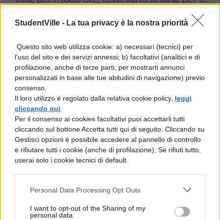
vesti dei congiunti che abitavano nella
StudentVille -
La tua privacy è la nostra priorità
casa. Talvolta la sera dalle madri veniva
preparata la toga pretesta per i figli e le
Questo sito web utilizza cookie: a) necessari (tecnici) per
l'uso del sito e dei servizi annessi; b) facoltativi (analitici e di
figlie di famiglia, o dalle donne veniva
profilazione, anche di terze parti, per mostrarti annunci
cucita una rozza veste per i servi domestici,
personalizzati in base alle tue abitudini di navigazione) previo
consenso.
ai quali spesso i padroni comandavano
Il loro utilizzo è regolato dalla relativa cookie policy,
leggi
arrogantemente. Spesso il padre di famiglia
cliccando qui
.
Per il consenso ai cookies facoltativi puoi accettarli tutti
riteneva il lusso un danno molesto, ma
cliccando sul bottone Accetta tutti qui di seguito. Cliccando su
dava ai suoi figli del denaro per le loro
Gestisci opzioni è possibile accedere al pannello di controllo
e rifiutare tutti i cookie (anche di profilazione); Se rifiuti tutto,
necessità e piaceri.
userai solo i cookie tecnici di default.
Personal Data Processing Opt Outs
I want to opt-out of the Sharing of my
personal data.