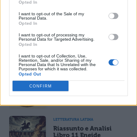
Opted In
I want to opt-out of the Sale of my
TI POTREBBE INTERESSARE
Personal Data.
Opted In
LETTERATURA LATINA
I want to opt-out of processing my
La Commedia di Plauto
Personal Data for Targeted Advertising.
Opted In
I want to opt-out of Collection, Use,
Retention, Sale, and/or Sharing of my
Personal Data that Is Unrelated with the
Purposes for which it was collected.
Opted Out
LETTERATURA LATINA
Riassunto libro per
CONFIRM
libro dell'Eneide
LETTERATURA LATINA
Riassunto e Analisi
Libro 11 Eneide