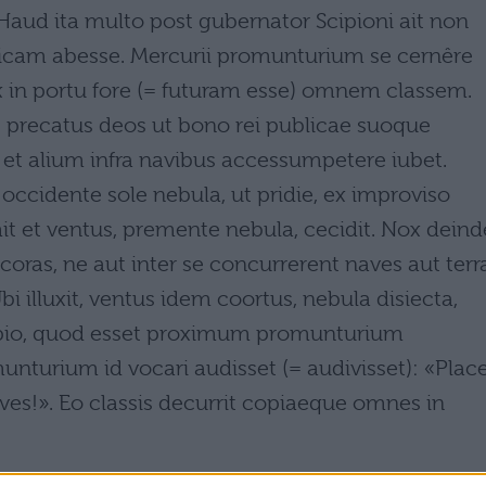
 Haud ita multo post gubernator Scipioni ait non
icam abesse. Mercurii promunturium se cernêre
ox in portu fore (= futuram esse) omnem classem.
it, precatus deos ut bono rei publicae suoque
a et alium infra navibus accessumpetere iubet.
ccidente sole nebula, ut pridie, ex improviso
t et ventus, premente nebula, cecidit. Nox deind
ncoras, ne aut inter se concurrerent naves aut terr
Ubi illuxit, ventus idem coortus, nebula disiecta,
Scipio, quod esset proximum promunturium
nturium id vocari audisset (= audivisset): «Plac
ves!». Eo classis decurrit copiaeque omnes in