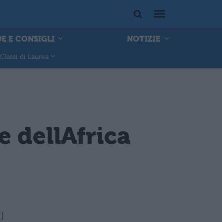
E E CONSIGLI
NOTIZIE
Classi di Laurea
 dellAfrica
)