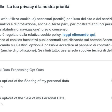
le -
La tua privacy è la nostra priorità
ella notte seguente; sorto il sole, il vigore su
web utilizza cookie: a) necessari (tecnici) per l'uso del sito e dei serviz
Già si scorgeva la terra. Non molto tempo dopo co
analitici e di profilazione, anche di terze parti, per mostrarti annunci pers
e abitudini di navigazione) previo consenso.
 lAfrica non distava più di cinquemila passi.
zzo è regolato dalla relativa cookie policy,
leggi cliccando qui
.
o di Mercurio; se ordina di dirigersi là, subito la
so ai cookies facoltativi puoi accettarli tutti cliccando sul bottone Accetta
ccando su Gestisci opzioni è possibile accedere al pannello di controllo e
ipione, alla vista della terra, pregando gli dei di
e (anche di profilazione); Se rifiuti tutto, userai solo i cookie tecnici di def
ne dello stato e suo, ordina di veleggiare e di cerca
 navi. Le navi erano spinte dal medesimo vento; a
orta allimprovviso come in precedenza, tolse la
l Data Processing Opt Outs
usa della forza della nuvola, cessò. La notte poi res
o opt-out of the Sharing of my personal data.
 le ancore, affinché le navi non si muovessero in
In
ortate a terra. Non appena fece luce, sorse il
o opt-out of the Sale of my Personal Data.
ipò e rivelò tutte le coste africane. Scipione,
In
orio fosse vicino, avendo sentito che si chiamav