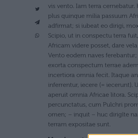
vis vento. Iam terra cernebatur.
plus quinque milia passuum Afr
adfirmat; si iubeat eo dirigi, m
Scipio, ut in conspectu terra fu
Africam videre posset, dare vel
Vento eodem naves ferebantur; o
exorta conspectum terrae ademi
incertiora omnia fecit. Itaque a
inferrentur, iecere (= iecerunt). 
aperuit omnia Africae litora. 
percunctatus, cum Pulchri promu
omen; – inquit – huc dirigîte na
terram expositae sunt.