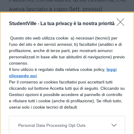
aveva lasciato a capo (lett. presso)
dellesercito, di non combattere in sua
StudentVille -
La tua privacy è la nostra priorità
assenza. Egli conosceva la severità del
dittatore ma, colta loccasione, volle
Questo sito web utilizza cookie: a) necessari (tecnici) per
l'uso del sito e dei servizi annessi; b) facoltativi (analitici e di
combattere e sbaragliò i Sanniti.
profilazione, anche di terze parti, per mostrarti annunci
Condannato a morte dal dittatore per
personalizzati in base alle tue abitudini di navigazione) previo
consenso.
questo motivo, perché aveva combattuto
Il loro utilizzo è regolato dalla relativa cookie policy,
leggi
contro il suo divieto, fu liberato grazie
cliccando qui
.
Per il consenso ai cookies facoltativi puoi accettarli tutti
allimmenso favore dei soldati e del popolo.
cliccando sul bottone Accetta tutti qui di seguito. Cliccando su
Infatti si levò contro Papirio una tale
Gestisci opzioni è possibile accedere al pannello di controllo
e rifiutare tutti i cookie (anche di profilazione); Se rifiuti tutto,
sedizione che per poco lui stesso non fu
userai solo i cookie tecnici di default.
ucciso.
Personal Data Processing Opt Outs