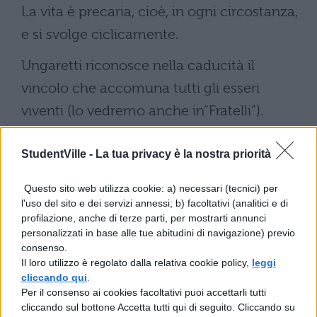
La vita è precaria, cioè, in ogni circostanza,
e si svolge ciclicamente.
Ungaretti riconosce nella caducità il
vincolo che accomuna tutti gli esseri
viventi (lo vedremo anche in”Fratelli”).
Troviamo questa similitudine anche nella
Bibbia, in Omero e in Dante.
StudentVille -
La tua privacy è la nostra priorità
Tratto dal libro di Isaia (64,5):
Questo sito web utilizza cookie: a) necessari (tecnici) per
l'uso del sito e dei servizi annessi; b) facoltativi (analitici e di
“Tutti quanti appassiamo come una foglia / e
profilazione, anche di terze parti, per mostrarti annunci
le nostre iniquità ci portan via come il vento”
personalizzati in base alle tue abitudini di navigazione) previo
consenso.
Tratto da Omero, l’Iliade:
Il loro utilizzo è regolato dalla relativa cookie policy,
leggi
cliccando qui
.
“Come stirpi di foglie, così le stirpi degli
Per il consenso ai cookies facoltativi puoi accettarli tutti
cliccando sul bottone Accetta tutti qui di seguito. Cliccando su
uomini; / le foglie alcune ne getta il vento a