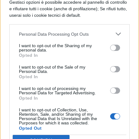
Gestisci opzioni è possibile accedere al pannello di controllo
terra, altre le salva / fiorente le nutre al
e rifiutare tutti i cookie (anche di profilazione); Se rifiuti tutto,
userai solo i cookie tecnici di default.
tempo di primavera; / così le stirpi degli
uomini; nasce una, l’altra dilegua.”
Personal Data Processing Opt Outs
Livello metrico:
quattro versi brevissimi
I want to opt-out of the Sharing of my
personal data.
che formano un unico periodo.
Opted In
Leggi anche:
I want to opt-out of the Sale of my
Personal Data.
Opted In
Prima Guerra Mondiale
I want to opt-out of processing my
Personal Data for Targeted Advertising.
Opted In
Scarica il contenuto
I want to opt-out of Collection, Use,
Retention, Sale, and/or Sharing of my
Personal Data that Is Unrelated with the
Purposes for which it was collected.
Opted Out