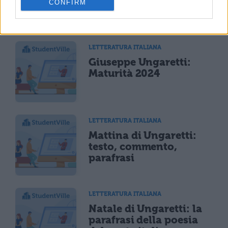
CONFIRM
TI POTREBBE INTERESSARE
LETTERATURA ITALIANA
Giuseppe Ungaretti:
Maturità 2024
LETTERATURA ITALIANA
Mattina di Ungaretti:
testo, commento,
parafrasi
LETTERATURA ITALIANA
Natale di Ungaretti: la
parafrasi della poesia