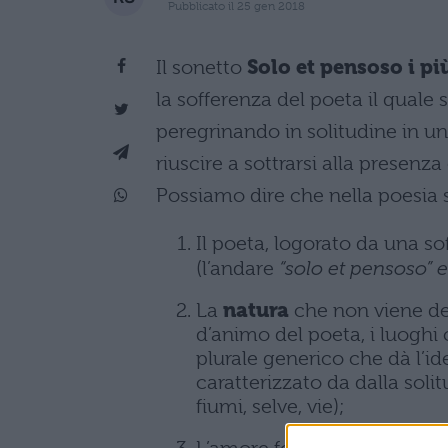
Pubblicato il 25 gen 2018
Il sonetto
Solo et pensoso i pi
la sofferenza del poeta il quale s
peregrinando in solitudine in u
riuscire a sottrarsi alla presenza
Possiamo dire che nella poesia s
Il poeta, logorato da una s
(l’andare
“solo et pensoso” e 
La
natura
che non viene des
d’animo del poeta, i luoghi
plurale generico che dà l’id
caratterizzato da dalla soli
fiumi, selve, vie);