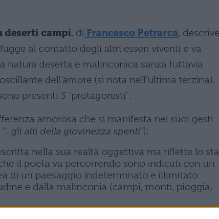
ù deserti campi
,
di
Francesco Petrarca
, descriv
fugge al contatto degli altri esseri viventi e va
na natura deserta e malinconica sanza tuttavia
 oscillante dell’amore (si nota nell’ultima terzina).
ono presenti 3 “protagonisti”:
offerenza amorosa che si manifesta nei suoi gesti
“…gli atti della giovinezza spenti”
);
critta nella sua realtà oggettiva ma riflette lo st
 che il poeta va percorrendo sono indicati con un
ea di un paesaggio indeterminato e illimitato
tudine e dalla malinconia (campi, monti, pioggia,