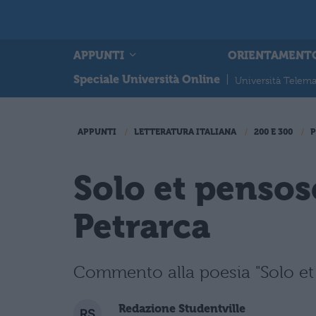
APPUNTI
ORIENTAMENT
Speciale Università Online
|
Università Telema
APPUNTI
LETTERATURA ITALIANA
200 E 300
P
Solo et pensos
Petrarca
Commento alla poesia "Solo et 
Redazione Studentville