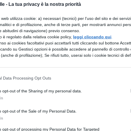
a ma anche compagno invisibile del poeta che no
le -
La tua privacy è la nostra priorità
re con lui un colloquio continuo ed affettuoso;
 aperto con la figura di un innamorato disperato al
web utilizza cookie: a) necessari (tecnici) per l'uso del sito e dei serviz
elvaggi si chiude con l’immaginazione del suo
analitici e di profilazione, anche di terze parti, per mostrarti annunci pers
Amore”.
e abitudini di navigazione) previo consenso.
zzo è regolato dalla relativa cookie policy,
leggi cliccando qui
.
co
so ai cookies facoltativi puoi accettarli tutti cliccando sul bottone Accetta
ccando su Gestisci opzioni è possibile accedere al pannello di controllo e
e (anche di profilazione); Se rifiuti tutto, userai solo i cookie tecnici di def
 sia metrico, sia sintattico, da un’accurata
entano una precisa corrispondenza fra metro e
l Data Processing Opt Outs
atti costituita da un periodo concluso da un punto
o opt-out of the Sharing of my personal data.
In
no occupate da un unico periodo che si diffonde p
o opt-out of the Sale of my Personal Data.
to. Le quartine sono divise in due parti da una
In
on una pausa simmetrica: alla fine del secondo
to opt-out of processing my Personal Data for Targeted