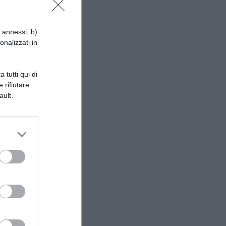
n
la
i annessi; b)
onalizzati in
 tutti qui di
 rifiutare
ault.
er