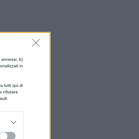
i annessi; b)
onalizzati in
 tutti qui di
 rifiutare
ault.