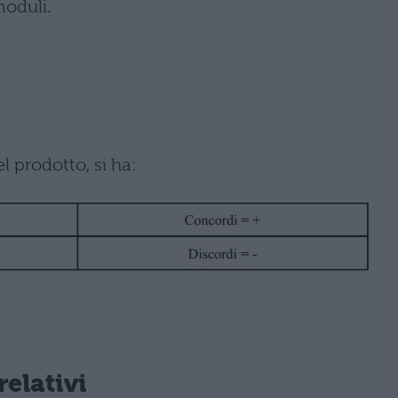
moduli.
 prodotto, si ha:
elativi