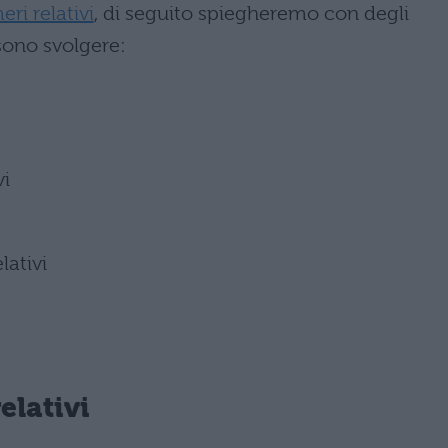
ri relativi
, di seguito spiegheremo con degli
sono svolgere:
vi
lativi
lativi