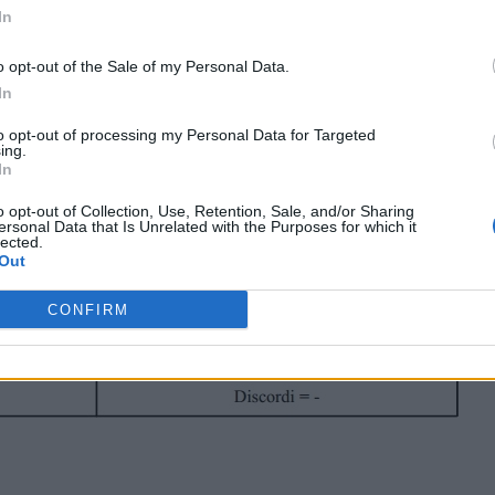
In
o opt-out of the Sale of my Personal Data.
In
 di due numeri discordi è un numero negativo che 
to opt-out of processing my Personal Data for Targeted
li.
ing.
In
o opt-out of Collection, Use, Retention, Sale, and/or Sharing
ersonal Data that Is Unrelated with the Purposes for which it
lected.
Out
CONFIRM