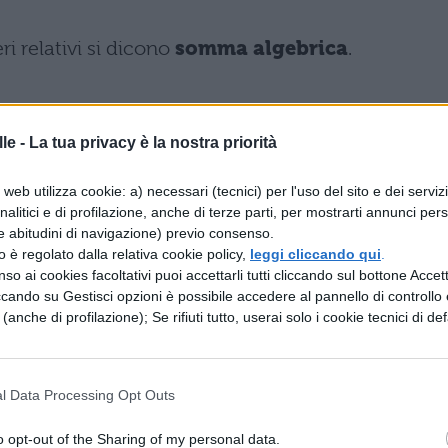
i relativi si dicono
somma algebrica
.
umeri relativi
le -
La tua privacy è la nostra priorità
web utilizza cookie: a) necessari (tecnici) per l'uso del sito e dei serviz
analitici e di profilazione, anche di terze parti, per mostrarti annunci pers
e abitudini di navigazione) previo consenso.
 di due numeri concordi è un numero positivo che
zzo è regolato dalla relativa cookie policy,
leggi cliccando qui
.
oduli.
so ai cookies facoltativi puoi accettarli tutti cliccando sul bottone Accetta
ccando su Gestisci opzioni è possibile accedere al pannello di controllo e
e (anche di profilazione); Se rifiuti tutto, userai solo i cookie tecnici di def
ere omesso e si ha: $(+5) (+3) = +15$).
l Data Processing Opt Outs
o opt-out of the Sharing of my personal data.