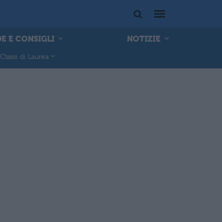
E E CONSIGLI
NOTIZIE
Classi di Laurea