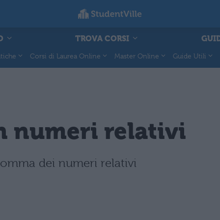
O
TROVA CORSI
GUID
tiche
Corsi di Laurea Online
Master Online
Guide Utili
 numeri relativi
somma dei numeri relativi