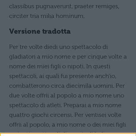
classibus pugnaverunt, praeter remiges,
circiter tria milia hominum.
Versione tradotta
Per tre volte diedi uno spettacolo di
gladiatori a mio nome e per cinque volte a
nome dei miei figli o nipoti. In questi
spettacoli, ai quali fui presente anch'io,
combatterono circa diecimila uomini. Per
due volte offrii al popolo a mio nome uno
spettacolo di atleti. Preparai a mio nome
quattro giochi circensi. Per ventisei volte
offrii al popolo, a mio nome o dei miei figli
e nipoti, spettacoli di caccia di belve