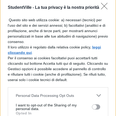
dell'Africa, nel circo o nel foro o negli
StudentVille -
La tua privacy è la nostra priorità
anfiteatri, nei quali furono uccise circa
Questo sito web utilizza cookie: a) necessari (tecnici) per
tremilacinquecento belve: tra le belve
l'uso del sito e dei servizi annessi; b) facoltativi (analitici e di
dell'Africa c'erano molti leoni, tigri, elefanti
profilazione, anche di terze parti, per mostrarti annunci
personalizzati in base alle tue abitudini di navigazione) previo
e rinoceronti. Diedi uno spettacolo di
consenso.
Il loro utilizzo è regolato dalla relativa cookie policy,
leggi
battaglia navale oltre il Tevere, si batterono
cliccando qui
.
trenta navi rostrate triremi o biremi. Su
Per il consenso ai cookies facoltativi puoi accettarli tutti
cliccando sul bottone Accetta tutti qui di seguito. Cliccando su
queste flotte combatterono, oltre ai
Gestisci opzioni è possibile accedere al pannello di controllo
rematori, circa tremila uomini.
e rifiutare tutti i cookie (anche di profilazione); Se rifiuti tutto,
userai solo i cookie tecnici di default.
Personal Data Processing Opt Outs
I want to opt-out of the Sharing of my
personal data.
Opted In