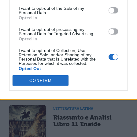
TI POTREBBE INTERESSARE
I want to opt-out of the Sale of my
Personal Data.
Opted In
LETTERATURA LATINA
La Commedia di Plauto
I want to opt-out of processing my
Personal Data for Targeted Advertising.
Opted In
I want to opt-out of Collection, Use,
Retention, Sale, and/or Sharing of my
Personal Data that Is Unrelated with the
Purposes for which it was collected.
LETTERATURA LATINA
Opted Out
Riassunto libro per
libro dell'Eneide
CONFIRM
LETTERATURA LATINA
Riassunto e Analisi
Libro 11 Eneide