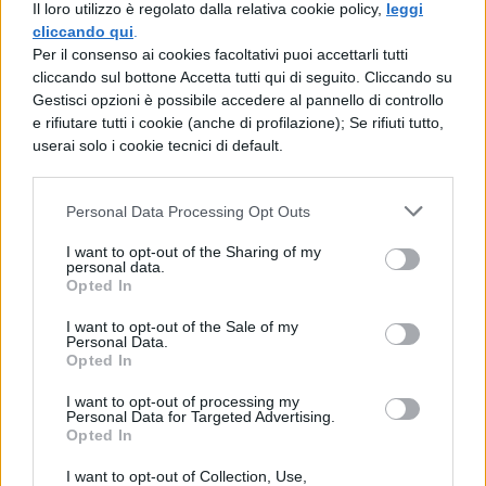
Il loro utilizzo è regolato dalla relativa cookie policy,
leggi
nello spazio di due miglia e, mostrate le
cliccando qui
.
Per il consenso ai cookies facoltativi puoi accettarli tutti
truppe, creava ogni giorno le possibilità di
cliccando sul bottone Accetta tutti qui di seguito. Cliccando su
combattere, così che non solo i nemici ma
Gestisci opzioni è possibile accedere al pannello di controllo
e rifiutare tutti i cookie (anche di profilazione); Se rifiuti tutto,
anche i nostri soldati disprezzavano Sabino;
userai solo i cookie tecnici di default.
fece pensare così tanto che da loro
regnasse la paura che i nemici osavano
Personal Data Processing Opt Outs
avvicinarsi alla palizzata
I want to opt-out of the Sharing of my
personal data.
dellaccampamento romano. Allora Sabino
Opted In
ordinò di fare irruzione da due porte e
I want to opt-out of the Sale of my
accadde che con linesperienza dei nemici
Personal Data.
Opted In
e il valore dei romani subito i nemici
I want to opt-out of processing my
volgessero le spalle.
Personal Data for Targeted Advertising.
Opted In
I want to opt-out of Collection, Use,