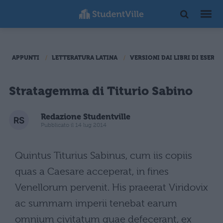
APPUNTI
LETTERATURA LATINA
VERSIONI DAI LIBRI DI ESERCI
Stratagemma di Titurio Sabino
Redazione Studentville
Pubblicato il 14 lug 2014
Quintus Titurius Sabinus, cum iis copiis
quas a Caesare acceperat, in fines
Venellorum pervenit. His praeerat Viridovix
ac summam imperii tenebat earum
omnium civitatum quae defecerant, ex