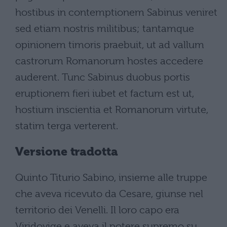
hostibus in contemptionem Sabinus veniret
sed etiam nostris militibus; tantamque
opinionem timoris praebuit, ut ad vallum
castrorum Romanorum hostes accedere
auderent. Tunc Sabinus duobus portis
eruptionem fieri iubet et factum est ut,
hostium inscientia et Romanorum virtute,
statim terga verterent.
Versione tradotta
Quinto Titurio Sabino, insieme alle truppe
che aveva ricevuto da Cesare, giunse nel
territorio dei Venelli. Il loro capo era
Viridovige e aveva il potere supremo su