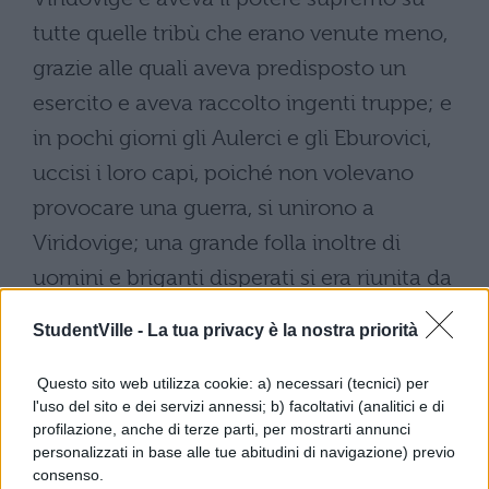
tutte quelle tribù che erano venute meno,
grazie alle quali aveva predisposto un
esercito e aveva raccolto ingenti truppe; e
in pochi giorni gli Aulerci e gli Eburovici,
uccisi i loro capi, poiché non volevano
provocare una guerra, si unirono a
Viridovige; una grande folla inoltre di
uomini e briganti disperati si era riunita da
ogni parte della Gallia, uomini che la
StudentVille -
La tua privacy è la nostra priorità
speranza di fare bottino e il desiderio di
andare in guerra richiamava dallagricoltura
Questo sito web utilizza cookie: a) necessari (tecnici) per
l'uso del sito e dei servizi annessi; b) facoltativi (analitici e di
e dalla fatica quotidiana. Sabino rimaneva
profilazione, anche di terze parti, per mostrarti annunci
in un luogo adatto allaccampamento;
personalizzati in base alle tue abitudini di navigazione) previo
consenso.
quando Viridovige si accampò contro di lui