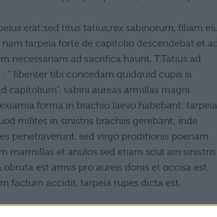
peius erat:sed titus tatius,rex sabinorum, filiam eiu
 nam tarpeia forte de capitolio descendebat et a
necessariam ad sacrifica haurit, T.Tatius ad
 : ” libenter tibi concedam quidquid cupis si
d capitolium”. sabini aureas armillas magni
iamia forma in brachio laevo habebant: tarpeia
uod milites in sinistris brachiis gerebant; inde
es penetraverunt. sed virgo proditionis poenam
 marmillas et anulos sed etiam scut ain sinistris
 obruta est armis pro aureis donis et occisa est.
um factum accidit, tarpeia rupes dicta est.