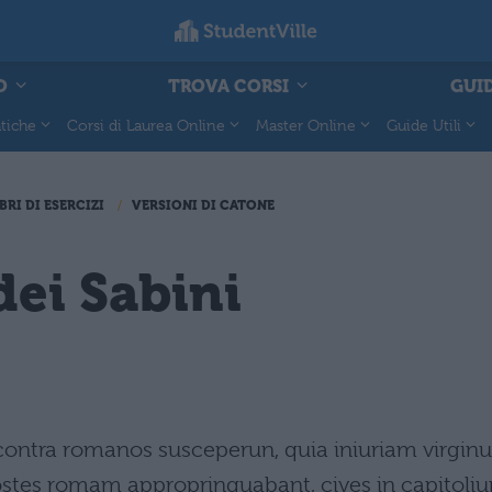
O
TROVA CORSI
GUID
tiche
Corsi di Laurea Online
Master Online
Guide Utili
BRI DI ESERCIZI
VERSIONI DI CATONE
dei Sabini
contra romanos susceperun, quia iniuriam virgin
stes romam approprinquabant, cives in capitoli