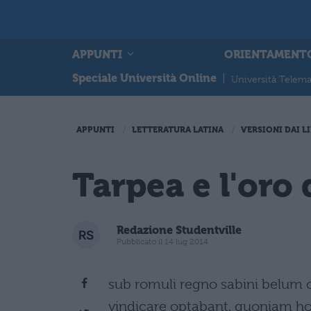
APPUNTI
ORIENTAMENT
Speciale Università Online
|
Università Telema
APPUNTI
LETTERATURA LATINA
VERSIONI DAI LI
Tarpea e l'oro 
Redazione Studentville
Pubblicato il 14 lug 2014
sub romuli regno sabini belum 
vindicare optabant. quoniam ho