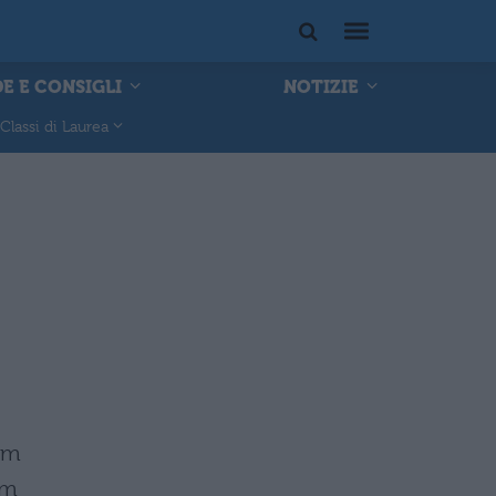
E E CONSIGLI
NOTIZIE
Classi di Laurea
um
um