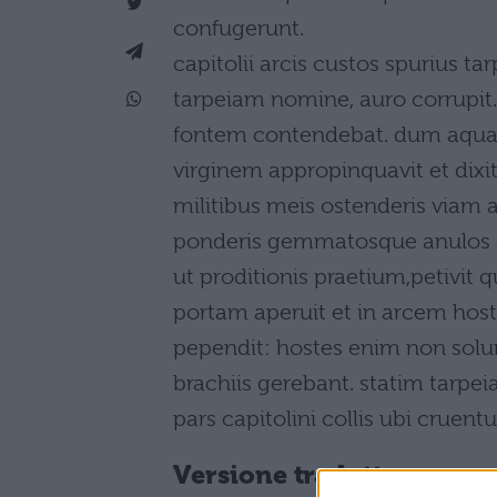
confugerunt.
capitolii arcis custos spurius tar
tarpeiam nomine, auro corrupit.
fontem contendebat. dum aquam 
virginem appropinquavit et dixit
militibus meis ostenderis viam a
ponderis gemmatosque anulos ex
ut proditionis praetium,petivit q
portam aperuit et in arcem host
pependit: hostes enim non solum
brachiis gerebant. statim tarpeia
pars capitolini collis ubi cruent
Versione tradotta