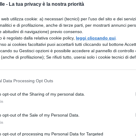
le -
La tua privacy è la nostra priorità
i intrapresero guerra contro i romani, poichè
 vergini. Poichè i nemici si avvicinavano a roma, 
web utilizza cookie: a) necessari (tecnici) per l'uso del sito e dei serviz
analitici e di profilazione, anche di terze parti, per mostrarti annunci pers
pidoglio. Custode della rocca del campidoglio era
e abitudini di navigazione) previo consenso.
ei sabini, corruppe con l'oro la figlia di quello, di
zzo è regolato dalla relativa cookie policy,
leggi cliccando qui
.
so ai cookies facoltativi puoi accettarli tutti cliccando sul bottone Accetta
 caso discendeva dal campidoglio e si diresse alla
ccando su Gestisci opzioni è possibile accedere al pannello di controllo e
cessaria per i sacrifici, T. Tazio si avvicinò alla
e (anche di profilazione); Se rifiuti tutto, userai solo i cookie tecnici di def
ieri ogni cosa che desideri se mostrerai ai miei
. I sabini avevano braccialetti di gran peso e anelli
l Data Processing Opt Outs
braccio sinistro :Tarpea, come prezzo del
o opt-out of the Sharing of my personal data.
portassero ciò che avevano alle braccia sinistre,
In
entrarono nella rocca. Ma la giovane valutò la pena
o opt-out of the Sale of my Personal Data.
non solo portavano bracciali e anelli ma anche (sc
In
 Tarpea (cerca obruta est) dalle armi in difesa
to opt-out of processing my Personal Data for Targeted
olle del campidoglio per il fatto cruento che