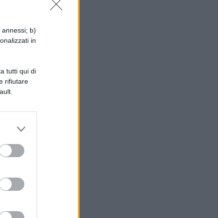
i
i annessi; b)
onalizzati in
 tutti qui di
 rifiutare
ault.
ut