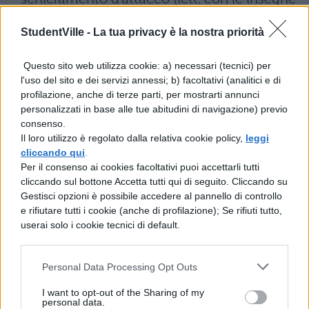
spiegate [verso il nemico]), si scontrarono
StudentVille -
La tua privacy è la nostra priorità
con tale violenza con i cavalieri di Pompeo
che nessuno di loro resistette e tutti, voltate
Questo sito web utilizza cookie: a) necessari (tecnici) per
l'uso del sito e dei servizi annessi; b) facoltativi (analitici e di
le spalle, arretrarono: essi dovettero
profilazione, anche di terze parti, per mostrarti annunci
dirigersi in fuga verso le cime più alte dei
personalizzati in base alle tue abitudini di navigazione) previo
consenso.
monti (montes altissimi). Messa in rotta la
Il loro utilizzo è regolato dalla relativa cookie policy,
leggi
cavalleria, tutti gli arcieri e i frombolieri,
cliccando qui
.
Per il consenso ai cookies facoltativi puoi accettarli tutti
abbandonati, inermi e senza protezione,
cliccando sul bottone Accetta tutti qui di seguito. Cliccando su
vennero uccisi. Trascinate dal loro stesso
Gestisci opzioni è possibile accedere al pannello di controllo
e rifiutare tutti i cookie (anche di profilazione); Se rifiuti tutto,
slancio (lett. In quello stesso slancio), le
userai solo i cookie tecnici di default.
coorti circondarono l'ala sinistra
(dell'esercito nemico), mentre i pompeiani
Personal Data Processing Opt Outs
ancora combattevano e resistevano senza
I want to opt-out of the Sharing of my
personal data.
rompere lo schieramento (lett. in