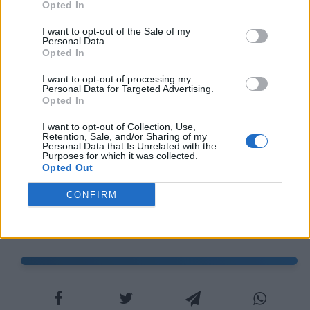
Opted In
schieramento), e li presero alle spalle. Nello
I want to opt-out of the Sale of my
stesso momento Cesare ordinò di
Personal Data.
Opted In
attaccare alla terza linea, che sino a quel
I want to opt-out of processing my
punto era rimasta immobile e aveva
Personal Data for Targeted Advertising.
Opted In
mantenuto la posizione. Così, giacché
I want to opt-out of Collection, Use,
soldati freschi e integri s'erano sostituiti ai
Retention, Sale, and/or Sharing of my
Personal Data that Is Unrelated with the
(commilitoni) stanchi, mentre altri li
Purposes for which it was collected.
Opted Out
assalivano alle spalle, i pompeiani non
CONFIRM
poterono resistere e - incredibile a
ricordarsi - si diedero tutti alla fuga.