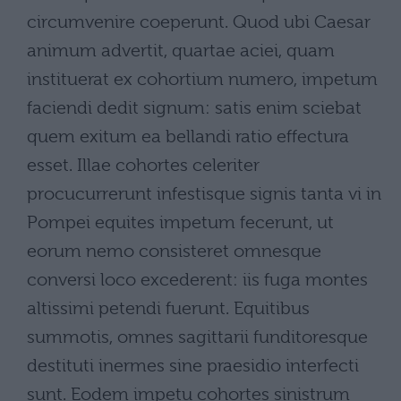
circumvenire coeperunt. Quod ubi Caesar
animum advertit, quartae aciei, quam
instituerat ex cohortium numero, impetum
faciendi dedit signum: satis enim sciebat
quem exitum ea bellandi ratio effectura
esset. Illae cohortes celeriter
procucurrerunt infestisque signis tanta vi in
Pompei equites impetum fecerunt, ut
eorum nemo consisteret omnesque
conversi loco excederent: iis fuga montes
altissimi petendi fuerunt. Equitibus
summotis, omnes sagittarii funditoresque
destituti inermes sine praesidio interfecti
sunt. Eodem impetu cohortes sinistrum