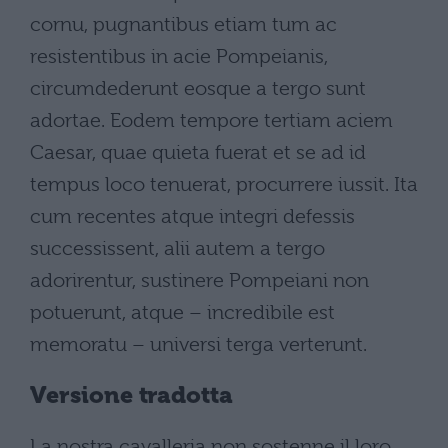
cornu, pugnantibus etiam tum ac
resistentibus in acie Pompeianis,
circumdederunt eosque a tergo sunt
adortae. Eodem tempore tertiam aciem
Caesar, quae quieta fuerat et se ad id
tempus loco tenuerat, procurrere iussit. Ita
cum recentes atque integri defessis
successissent, alii autem a tergo
adorirentur, sustinere Pompeiani non
potuerunt, atque – incredibile est
memoratu – universi terga verterunt.
Versione tradotta
La nostra cavalleria non sostenne il loro