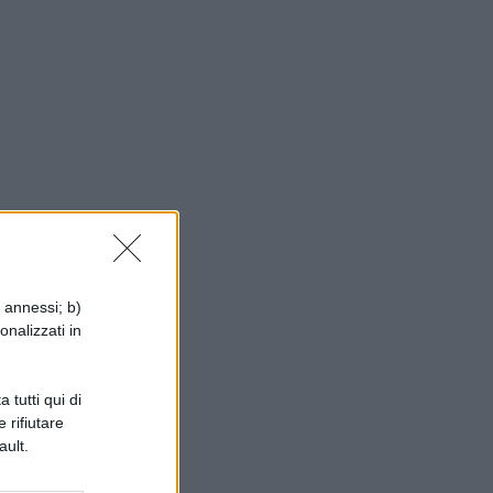
i annessi; b)
onalizzati in
 tutti qui di
 rifiutare
ault.