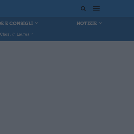
E E CONSIGLI
NOTIZIE
Classi di Laurea