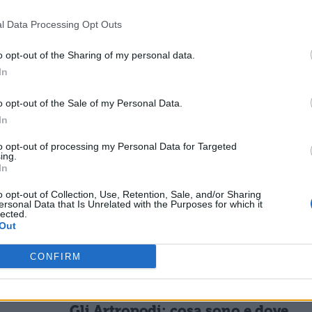
 rinforza il terreno, aggiungendo Sali minerali e
l Data Processing Opt Outs
che ne migliorano le proprietà chimiche. Può esse
ico.
o opt-out of the Sharing of my personal data.
In
o opt-out of the Sale of my Personal Data.
In
to opt-out of processing my Personal Data for Targeted
ESSARE
ing.
In
BIOLOGIA
o opt-out of Collection, Use, Retention, Sale, and/or Sharing
ersonal Data that Is Unrelated with the Purposes for which it
La duplicazione del DNA: come
lected.
avviene
Out
uttura
CONFIRM
BIOLOGIA
Gli Artropodi: cosa sono e dove