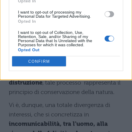
Opted In
consapevole dell’
inevitabile condizione
di sofferenza dell’uomo
, determinata non
I want to opt-out of processing my
Personal Data for Targeted Advertising.
Opted In
tanto da accanimento da parte della natura
quanto dalla sua indifferenza nei confronti
I want to opt-out of Collection, Use,
Retention, Sale, and/or Sharing of my
delle vicende umane.
Personal Data that Is Unrelated with the
Purposes for which it was collected.
Opted Out
Infatti, partendo da una concezione
CONFIRM
meccanicistica, secondo cui l
a vita è un
perpetuo circuito di produzione e
distruzione
, tale processo rappresenta il
principio di conservazione della natura.
Vi è, dunque, una totale divergenza di
interessi, che si concretizza in
incomunicabilità, tra l’uomo, alla