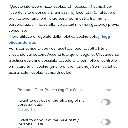
contrappone una concezione cosmica del
Questo sito web utilizza cookie: a) necessari (tecnici) per
pessimismo, in base alla quale tutti gli
l'uso del sito e dei servizi annessi; b) facoltativi (analitici e di
esseri viventi devono patire le sofferenze di
profilazione, anche di terze parti, per mostrarti annunci
personalizzati in base alle tue abitudini di navigazione) previo
natura. Ciò traspare anche dal fatto che il
consenso.
protagonista del dialogo sia un islandese,
Il loro utilizzo è regolato dalla relativa cookie policy,
leggi
cliccando qui
.
abitante di un luogo lontano rispetto alla
Per il consenso ai cookies facoltativi puoi accettarli tutti
Recanati del poeta, ma non per questo
cliccando sul bottone Accetta tutti qui di seguito. Cliccando su
Gestisci opzioni è possibile accedere al pannello di controllo
esonerato dal subire
i tormenti della
e rifiutare tutti i cookie (anche di profilazione); Se rifiuti tutto,
natura
, rappresentati da una parte
userai solo i cookie tecnici di default.
dall’ostilità degli uomini e dall’altra dalla
Personal Data Processing Opt Outs
incolumità naturale.
I want to opt-out of the Sharing of my
Ostacolato dalla natura nel portare a
personal data.
Opted In
termine il suo viaggio di fuga dall’infelicità
I want to opt-out of the Sale of my
della propria terra, egli e diviene
Personal Data.