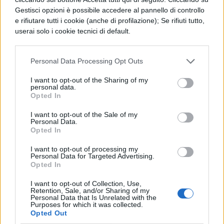
hai tradito il tuo fidanzato, può venire a
Gestisci opzioni è possibile accedere al pannello di controllo
e rifiutare tutti i cookie (anche di profilazione); Se rifiuti tutto,
saperlo qualche persona, ma il tutto poi
userai solo i cookie tecnici di default.
verrà dimenticato in breve tempo. Ma nel
mondo dei social, se hai tradito e hai
Personal Data Processing Opt Outs
lasciato una traccia, quella traccia non
I want to opt-out of the Sharing of my
verrà cancellata facilmente, perché verrà
personal data.
Opted In
condivisa da tante altre persone, e la
I want to opt-out of the Sale of my
catena difficilmente verrà spezzata, in
Personal Data.
Opted In
quanto coinvolgerà un numero crescente
I want to opt-out of processing my
di persone. Persone che diventano per
Personal Data for Targeted Advertising.
Opted In
magia giudici moralisti, individui che
pensano di essere immacolati, senza
I want to opt-out of Collection, Use,
Retention, Sale, and/or Sharing of my
Personal Data that Is Unrelated with the
peccato, ma che non si rendono conto,
Purposes for which it was collected.
Opted Out
invece, di aver commesso un grave