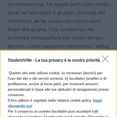
incontrerai mai. Le regole però sono molto
dure: se non segui il gruppo, la moda del
momento, se fai un piccolo errore puoi
finire alla gogna. Una condanna che
potrebbe perseguitarti per molto tempo,
perché, come sappiamo benissimo, “verba
volant, scripta manent”. Vale a dire, le
StudentVille -
La tua privacy è la nostra priorità
parole volano, le cose scritte rimangono. E
con cose scritte nel mondo dei social
Questo sito web utilizza cookie: a) necessari (tecnici) per
l'uso del sito e dei servizi annessi; b) facoltativi (analitici e di
indichiamo fotografie, status, commenti,
profilazione, anche di terze parti, per mostrarti annunci
video e tanto altro. Un piccolo errore di
personalizzati in base alle tue abitudini di navigazione) previo
consenso.
valutazione può essere fatale e può
Il loro utilizzo è regolato dalla relativa cookie policy,
leggi
macchiare per sempre la nostra vita, e in
cliccando qui
.
Per il consenso ai cookies facoltativi puoi accettarli tutti
alcuni casi stroncarla. Se nel mondo reale
cliccando sul bottone Accetta tutti qui di seguito. Cliccando su