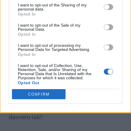
dubbio, inteso da Socrate come metodo
I want to opt-out of the Sharing of my
personal data.
per giungere alla conoscenza. E’ sufficiente
Opted In
la sua affermazione, “So di non sapere”, per
I want to opt-out of the Sale of my
Personal Data.
ricordare che un grande studioso è colui
Opted In
che non si vanta delle sue scoperte ma
I want to opt-out of processing my
Personal Data for Targeted Advertising.
colui sempre pronto a dire e a spronare se
Opted In
stesso nel fare di meglio. Bisognerebbe
I want to opt-out of Collection, Use,
imparare ad essere “precisi e modesti” dai
Retention, Sale, and/or Sharing of my
Personal Data that Is Unrelated with the
Purposes for which it was collected.
primi anni di vita ma attualmente non
Opted Out
credo che questo sia un avvenimento
CONFIRM
frequente: troppi sapienti nella nostra
società ma quanti possono definirsi
davvero tali?