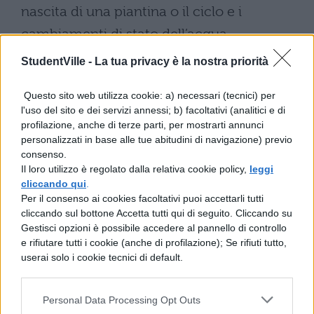
nascita di una piantina o il ciclo e i
cambiamenti di stato dell’acqua.
Osservando soltanto, però, non si
StudentVille -
La tua privacy è la nostra priorità
conoscerebbero i giusti termini scientifici.
Questo sito web utilizza cookie: a) necessari (tecnici) per
Bisogna dunque conciliare lo studio
l'uso del sito e dei servizi annessi; b) facoltativi (analitici e di
nozionistico e cartaceo e lo spirito
profilazione, anche di terze parti, per mostrarti annunci
personalizzati in base alle tue abitudini di navigazione) previo
d’osservazione e intuitivo per portare avanti
consenso.
una ricerca e per sperare di ottenere i
Il loro utilizzo è regolato dalla relativa cookie policy,
leggi
cliccando qui
.
risultati migliori. Lo studio necessita
Per il consenso ai cookies facoltativi puoi accettarli tutti
soprattutto di precisione e di modestia.
cliccando sul bottone Accetta tutti qui di seguito. Cliccando su
Gestisci opzioni è possibile accedere al pannello di controllo
Non ci si deve avvicinare ad esso troppo
e rifiutare tutti i cookie (anche di profilazione); Se rifiuti tutto,
sicuri di se stessi e delle proprie
userai solo i cookie tecnici di default.
conoscenze già acquisite, ma mettendosi
Personal Data Processing Opt Outs
sempre in discussione e facendo ricorso al