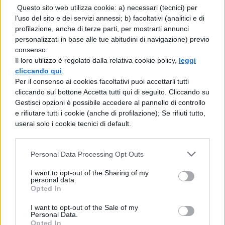
Questo sito web utilizza cookie: a) necessari (tecnici) per
quanto più poterono. Infatti i plebei
l'uso del sito e dei servizi annessi; b) facoltativi (analitici e di
profilazione, anche di terze parti, per mostrarti annunci
denunciarono la sua volontà tanto quanto
personalizzati in base alle tue abitudini di navigazione) previo
più superba di regno e eccitarono tanto
consenso.
Il loro utilizzo è regolato dalla relativa cookie policy,
leggi
tumulto in città da uccidere attraverso i
cliccando qui
.
sicari un nobile tribuno.
Per il consenso ai cookies facoltativi puoi accettarli tutti
cliccando sul bottone Accetta tutti qui di seguito. Cliccando su
Gestisci opzioni è possibile accedere al pannello di controllo
e rifiutare tutti i cookie (anche di profilazione); Se rifiuti tutto,
userai solo i cookie tecnici di default.
Personal Data Processing Opt Outs
TI POTREBBE INTERESSARE
I want to opt-out of the Sharing of my
personal data.
Opted In
LETTERATURA LATINA
I want to opt-out of the Sale of my
La Commedia di Plauto
Personal Data.
Opted In