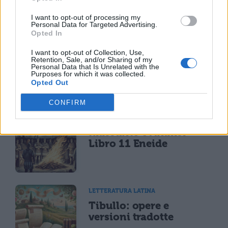
I want to opt-out of processing my
Personal Data for Targeted Advertising.
Opted In
LETTERATURA LATINA
I want to opt-out of Collection, Use,
Riassunto libro per
Retention, Sale, and/or Sharing of my
Personal Data that Is Unrelated with the
libro dell'Eneide
Purposes for which it was collected.
Opted Out
CONFIRM
LETTERATURA LATINA
Riassunto e Analisi
Libro 11 Eneide
LETTERATURA LATINA
Tibullo: opere e
versioni tradotte