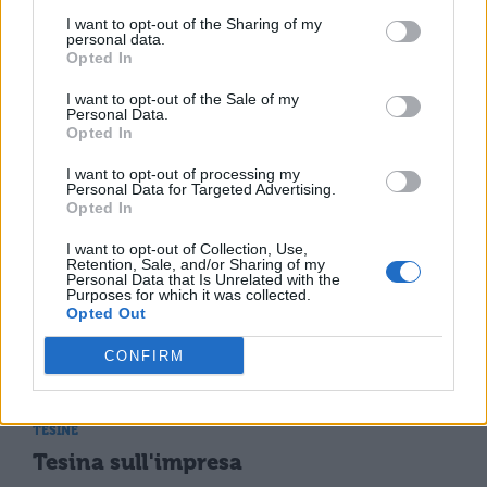
I want to opt-out of the Sharing of my
personal data.
TESINE
Opted In
Tesina e collegamenti
sul Male Di Vivere
I want to opt-out of the Sale of my
Personal Data.
Opted In
I want to opt-out of processing my
Personal Data for Targeted Advertising.
TESINE
Opted In
Tesina sulla Relatività
I want to opt-out of Collection, Use,
Retention, Sale, and/or Sharing of my
Personal Data that Is Unrelated with the
Purposes for which it was collected.
TESINE
Opted Out
Tesina sull'irrazionalismo
novecentesco
CONFIRM
TESINE
Tesina sull'impresa