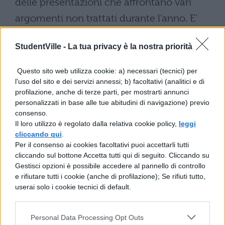
delle presentazioni che affrontano vari
argomenti non trattati durante l’anno. E’
presente anche online al sito
StudentVille -
La tua privacy è la nostra priorità
http://www.webalice.it/alexx
Questo sito web utilizza cookie: a) necessari (tecnici) per
Materie Trattate
: Sistemi, Calcolo e
l'uso del sito e dei servizi annessi; b) facoltativi (analitici e di
statistica, italiano, storia, informatica,
profilazione, anche di terze parti, per mostrarti annunci
personalizzati in base alle tue abitudini di navigazione) previo
elettronica
consenso.
Il loro utilizzo è regolato dalla relativa cookie policy,
leggi
cliccando qui
.
Scarica il contenuto
Per il consenso ai cookies facoltativi puoi accettarli tutti
cliccando sul bottone Accetta tutti qui di seguito. Cliccando su
Gestisci opzioni è possibile accedere al pannello di controllo
e rifiutare tutti i cookie (anche di profilazione); Se rifiuti tutto,
userai solo i cookie tecnici di default.
Personal Data Processing Opt Outs
TI POTREBBE INTERESSARE