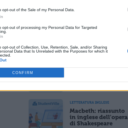
e analisi
o opt-out of the Sale of my Personal Data.
In
MAPPE CONCETTUALI
di
to opt-out of processing my Personal Data for Targeted
Mappa Concettuale:
ing.
trama e
I temi delle opere di
In
Shakespeare
o opt-out of Collection, Use, Retention, Sale, and/or Sharing
ersonal Data that Is Unrelated with the Purposes for which it
lected.
Out
LETTERATURA INGLESE
ore di
Shakespeare the
CONFIRM
iù
dramatist
LETTERATURA INGLESE
Macbeth: riassunto
in inglese dell'opera
di Shakespeare