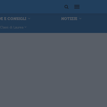
E E CONSIGLI
NOTIZIE
Classi di Laurea