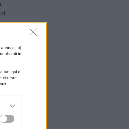
n
of
i annessi; b)
onalizzati in
 tutti qui di
 rifiutare
ault.