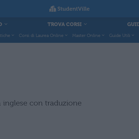
O
TROVA CORSI
GUID
tiche
Corsi di Laurea Online
Master Online
Guide Utili
 inglese con traduzione