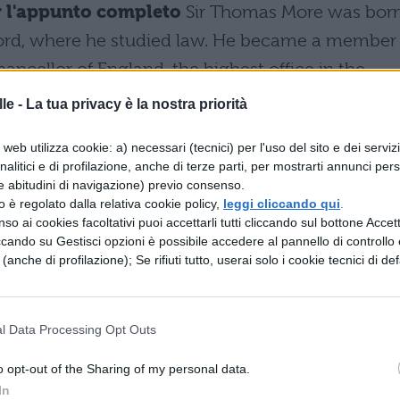
per l'appunto completo
Sir Thomas More was bor
ord, where he studied law. He became a member 
ancellor of England, the highest office in the
1532. He had always opposed Henry VIII’s second
le -
La tua privacy è la nostra priorità
ince he had refused to swear acceptance
(segue
web utilizza cookie: a) necessari (tecnici) per l'uso del sito e dei serviz
analitici e di profilazione, anche di terze parti, per mostrarti annunci pers
e abitudini di navigazione) previo consenso.
carica il contenuto
zzo è regolato dalla relativa cookie policy,
leggi cliccando qui
.
so ai cookies facoltativi puoi accettarli tutti cliccando sul bottone Accetta
ccando su Gestisci opzioni è possibile accedere al pannello di controllo e
e (anche di profilazione); Se rifiuti tutto, userai solo i cookie tecnici di def
ESSARE
l Data Processing Opt Outs
LETTERATURA INGLESE
ari di
Enrico VIII di
o opt-out of the Sharing of my personal data.
a e
Shakespeare: sintesi
In