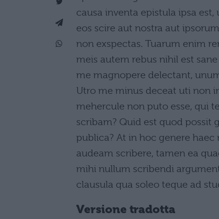
causa inventa epistula ipsa est,
eos scire aut nostra aut ipsorum
non exspectas. Tuarum enim rer
meis autem rebus nihil est sane
me magnopere delectant, unum f
Utro me minus deceat uti non in
mehercule non puto esse, qui tem
scribam? Quid est quod possit g
publica? At in hoc genere haec
audeam scribere, tamen ea qua
mihi nullum scribendi argument
clausula qua soleo teque ad st
Versione tradotta