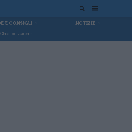
E E CONSIGLI
NOTIZIE
Classi di Laurea