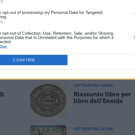
In
 ciò che penso, tuttavia non voglio scrivere ciò c
to opt-out of processing my Personal Data for Targeted
ing.
hé non mi resta nessun argomento di cui scrivere
In
uanto desidero, userò la formula conclusiva di cui
o opt-out of Collection, Use, Retention, Sale, and/or Sharing
rò allamore per la gloria più grande.
ersonal Data that Is Unrelated with the Purposes for which it
lected.
Out
CONFIRM
ESSARE
LETTERATURA LATINA
di
Riassunto libro per
libro dell'Eneide
LETTERATURA LATINA