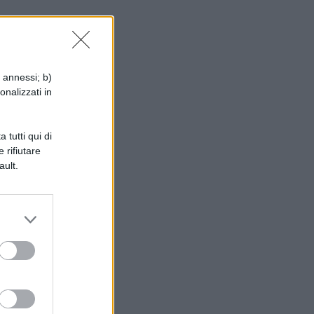
e:
i annessi; b)
onalizzati in
ri)
 tutti qui di
 rifiutare
ault.
 e
.