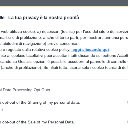
eneri di lettere, ma uno solo fondamentale (anch
le -
La tua privacy è la nostra priorità
ivo del quale è stata inventata la stessa
web utilizza cookie: a) necessari (tecnici) per l'uso del sito e dei serviz
i gli assenti se vi sia qualcosa che è interesse
analitici e di profilazione, anche di terze parti, per mostrarti annunci pers
e abitudini di navigazione) previo consenso.
o. Certamente non ti aspetti da me lettere di
zzo è regolato dalla relativa cookie policy,
leggi cliccando qui
.
a chi ti scrive e informa (lett. scrittori e messagge
so ai cookies facoltativi puoi accettarli tutti cliccando sul bottone Accetta
ccando su Gestisci opzioni è possibile accedere al pannello di controllo e
ai (lett. nei) miei non cè davvero nulla di nuovo.
e (anche di profilazione); Se rifiuti tutto, userai solo i cookie tecnici di def
, che mi piacciono molto, uno dai toni scherzosi
oblemi importanti. Non so quale dei due (utro = lett
l Data Processing Opt Outs
i) mi convenga meno adoperare. Dovrei scherzare
on credo vi sia un cittadino che di questi tempi
o opt-out of the Sharing of my personal data.
verti qualcosa di ancor più serio? E che cosa
In
. potrebbe essere scritto da Cicerone) di serio a
o opt-out of the Sale of my Personal Data.
o? Ma in tale genere (di lettera) questa è la mia