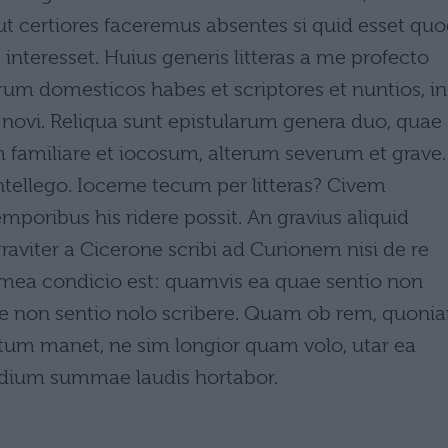
 ut certiores faceremus absentes si quid esset qu
 interesset. Huius generis litteras a me profecto
um domesticos habes et scriptores et nuntios, in
 novi. Reliqua sunt epistularum genera duo, quae
amiliare et iocosum, alterum severum et grave.
tellego. Iocerne tecum per litteras? Civem
poribus his ridere possit. An gravius aliquid
raviter a Cicerone scribi ad Curionem nisi de re
 mea condicio est: quamvis ea quae sentio non
e non sentio nolo scribere. Quam ob rem, quoni
um manet, ne sim longior quam volo, utar ea
udium summae laudis hortabor.