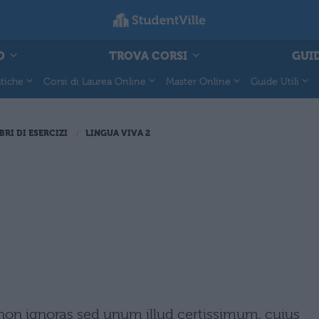
O
TROVA CORSI
GUID
tiche
Corsi di Laurea Online
Master Online
Guide Utili
BRI DI ESERCIZI
LINGUA VIVA 2
non ignoras sed unum illud certissimum, cuius