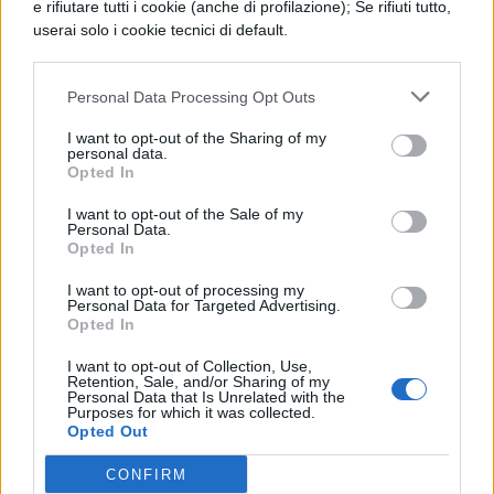
Tokaimura nel 1999 e a Mihama nel 2004.
e rifiutare tutti i cookie (anche di profilazione); Se rifiuti tutto,
userai solo i cookie tecnici di default.
Non furono molto gravi e la
contaminazione si verificò solo intorno alla
Personal Data Processing Opt Outs
centrale. Nel 2000 si registrò una generale
I want to opt-out of the Sharing of my
tendenza di ritorno al nucleare. Ciò perché
personal data.
Opted In
il petrolio iniziò a scarseggiare e aumentò
I want to opt-out of the Sale of my
di prezzo, insieme alle altre materie prime
Personal Data.
Opted In
energetiche. La dipendenza energetica da
Paesi politicamente instabili poi spinse
I want to opt-out of processing my
Personal Data for Targeted Advertising.
molti Paesi occidentali a rivalutare l'energia
Opted In
nucleare. Anche alcuni Paesi in via di
I want to opt-out of Collection, Use,
Retention, Sale, and/or Sharing of my
sviluppo optarono per l’energia nucleare, e
Personal Data that Is Unrelated with the
Purposes for which it was collected.
il problema della sicurezza delle centrali
Opted Out
sembrava ormai essere superato dalle
CONFIRM