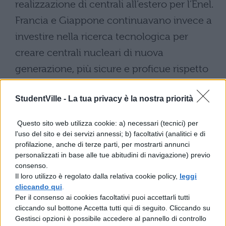
realizzazione di centrali all’estero per l’Enel.
Francia e Giappone continuavano invece a
investire nella ricerca tecnologica per
creare centrali nucleari di nuova
generazione, più sicure e proficue rispetto
alle precedenti. Nelle centrali già costruite
StudentVille -
La tua privacy è la nostra priorità
poi aumentarono le misure di sicurezza.
Negli anni '90 il mondo continuava a
Questo sito web utilizza cookie: a) necessari (tecnici) per
chiedersi quali fossero state le cause del
l'uso del sito e dei servizi annessi; b) facoltativi (analitici e di
profilazione, anche di terze parti, per mostrarti annunci
disastro di Chernobyl. Col passare del
personalizzati in base alle tue abitudini di navigazione) previo
tempo prevalse la tesi dell'errore umano,
consenso.
Il loro utilizzo è regolato dalla relativa cookie policy,
leggi
verificatosi insieme a una serie di eventi
cliccando qui
.
inverosimili. Negli anni seguenti si
Per il consenso ai cookies facoltativi puoi accettarli tutti
cliccando sul bottone Accetta tutti qui di seguito. Cliccando su
verificarono altri incidenti nucleari, a
Gestisci opzioni è possibile accedere al pannello di controllo