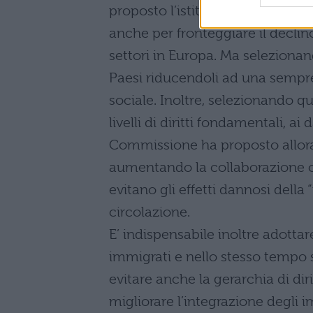
proposto l’istituzione di una “Ca
anche per fronteggiare il declin
settori in Europa. Ma selezionando
Paesi riducendoli ad una sempre
sociale. Inoltre, selezionando qu
livelli di diritti fondamentali, ai
Commissione ha proposto allora
aumentando la collaborazione co
evitano gli effetti dannosi della
circolazione.
E’ indispensabile inoltre adottar
immigrati e nello stesso tempo si
evitare anche la gerarchia di diri
migliorare l’integrazione degli