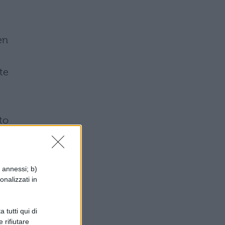
en
te
to
i annessi; b)
onalizzati in
 tutti qui di
 rifiutare