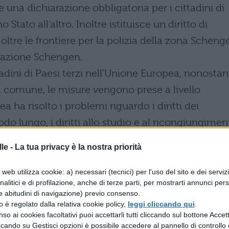
ce una dichiarazione obbligatoria per i cittadini di
Stato all’altro. Inoltre istituisce un diritto di
ltre le frontiere per la polizia della zona Scheng
mazione Schengen.
tadini di Paesi terzi nell’Unione Europea, nonostan
ca comune, le misure vengono prese a livello
a ha risolto i problemi riguardo i diritti dei
do lungo, i diritti allo studio e al ricongiungimen
migrazione illegale. Molte altre problematiche sono
le -
La tua privacy è la nostra priorità
i concentra sostanzialmente sulla selezione degli
web utilizza cookie: a) necessari (tecnici) per l'uso del sito e dei serviz
analitici e di profilazione, anche di terze parti, per mostrarti annunci pers
grazione illegale e l’integrazione di questa gente
e abitudini di navigazione) previo consenso.
molto complesso però, e molto spesso le
zzo è regolato dalla relativa cookie policy,
leggi cliccando qui
.
so ai cookies facoltativi puoi accettarli tutti cliccando sul bottone Accetta
ntegrazione ricadono sulle persone più deboli.
ccando su Gestisci opzioni è possibile accedere al pannello di controllo e