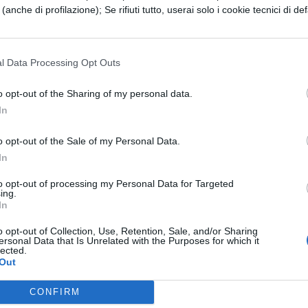
 dell’immigrazione illegale, l’Agenzia europea per 
e (anche di profilazione); Se rifiuti tutto, userai solo i cookie tecnici di def
uato svariate operazioni posizionando pattuglie
 sbarco via mare. Dovrebbero essere avviate inoltr
l Data Processing Opt Outs
Sistema europeo di sorveglianza e un’assistenza
o opt-out of the Sharing of my personal data.
uesti flussi illegali. Tuttavia, se questi sistemi
In
spingono però gli organizzatori dei traffici a
più pericolose, aumentando così le tragedie
o opt-out of the Sale of my Personal Data.
In
iscusso nel primo Vertice Europa-Africa a Tripoli,
to opt-out of processing my Personal Data for Targeted
 Paesi africani dai quali provengono i maggiori
ing.
In
 controllo più approfondito alle loro frontiere, ma l
denunciato gravi violazioni dei diritti umani in
o opt-out of Collection, Use, Retention, Sale, and/or Sharing
ersonal Data that Is Unrelated with the Purposes for which it
lected.
monitorare meglio queste ispezioni.
Out
cupa della selezione degli immigrati alle frontiere
CONFIRM
i e alle caratteristiche. La Commissione europea 