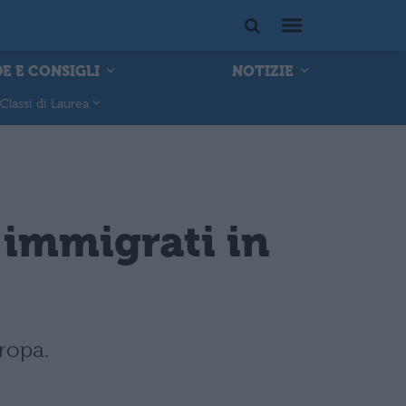
E E CONSIGLI
NOTIZIE
Classi di Laurea
 immigrati in
ropa.