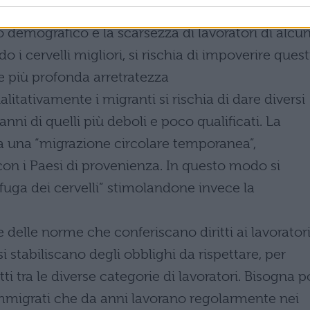
rta blu”, per un ingresso agevolato e legale, favori
o demografico e la scarsezza di lavoratori di alcun
 i cervelli migliori, si rischia di impoverire quest
 più profonda arretratezza
alitativamente i migranti si rischia di dare diversi
 danni di quelli più deboli e poco qualificati. La
 una “migrazione circolare temporanea”,
n i Paesi di provenienza. In questo modo si
 “fuga dei cervelli” stimolandone invece la
e delle norme che conferiscano diritti ai lavorator
 stabiliscano degli obblighi da rispettare, per
tti tra le diverse categorie di lavoratori. Bisogna p
 immigrati che da anni lavorano regolarmente nei