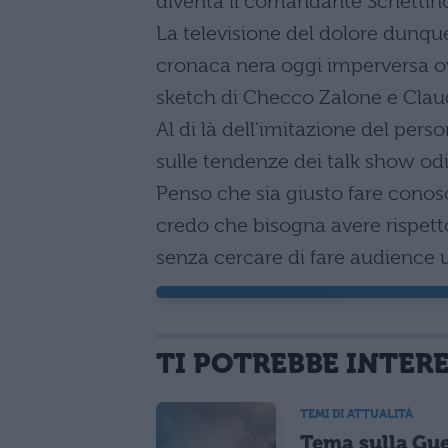
diventa il comandante Schettino,
La televisione del dolore dunque
cronaca nera oggi imperversa ovu
sketch di Checco Zalone e Claudi
Al di là dell’imitazione del per
sulle tendenze dei talk show odi
Penso che sia giusto fare conosc
credo che bisogna avere rispetto
senza cercare di fare audience u
TI POTREBBE INTER
TEMI DI ATTUALITÀ
Tema sulla Gu