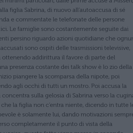
nei minimi particolari, dalle prime accuse a Misseri
 alla figlia Sabrina, di nuovo all’autoaccusa di sé
onda e commentate le telefonate delle persone
amici. Le famiglie sono costantemente seguite dai
menti persino riguardo azioni quotidiane che ognu
ccusati sono ospiti delle trasmissioni televisive,
i ottenendo addirittura il favore di parte del
na presenza costante dei talk show è lo zio della
nizio piangere la scomparsa della nipote, poi
endo agli occhi di tutti un mostro. Poi accusa la
 si concentra sulla gelosia di Sabrina verso la cugin
 che la figlia non c’entra niente, dicendo in tutte l
olpevole è solamente lui, dando motivazioni sempr
perso completamente il punto di vista della