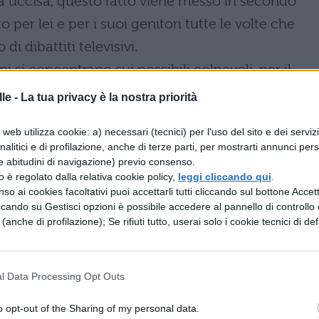
ta uccisa, questo fatto viene messo in secondo
 per lei e per i suoi genitori tutte le volte che
i dibattiti televisivi.
ni si concentrano sui possibili colpevoli, per il
ni sono stati scoperti e puniti. Ma, una volta tornat
le -
La tua privacy è la nostra priorità
erte le porte del mondo dello spettacolo. Di Erika
web utilizza cookie: a) necessari (tecnici) per l'uso del sito e dei serviz
n filosofia, sul fatto che le piacciono i cavalli, e 
analitici e di profilazione, anche di terze parti, per mostrarti annunci pers
na sua compagna di cella, la quale ha rimembrato 
e abitudini di navigazione) previo consenso.
zzo è regolato dalla relativa cookie policy,
leggi cliccando qui
.
nsieme a lei. Omar stesso è stato intervistato in
so ai cookies facoltativi puoi accettarli tutti cliccando sul bottone Accetta
si una vittima manipolata dalla ragazza, e la sua
ccando su Gestisci opzioni è possibile accedere al pannello di controllo e
e (anche di profilazione); Se rifiuti tutto, userai solo i cookie tecnici di def
 che persona meravigliosa ha la fortuna di avere
 madre con il suo bambino sono stati massacrati,
diventati dei personaggi televisivi.
l Data Processing Opt Outs
 spopolato nei programmi televisivi è l’omicidio d
o opt-out of the Sharing of my personal data.