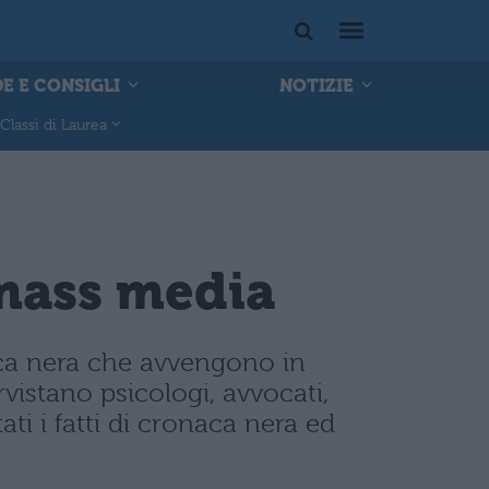
E E CONSIGLI
NOTIZIE
Classi di Laurea
 mass media
aca nera che avvengono in
rvistano psicologi, avvocati,
i i fatti di cronaca nera ed