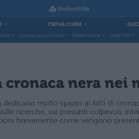
O
TROVA CORSI
GUID
tiche
Corsi di Laurea Online
Master Online
Guide Utili
a cronaca nera nei
a dedicano molto spazio ai fatti di cron
ulle ricerche, sui presunti colpevoli, inte
sponi brevemente come vengono presentat