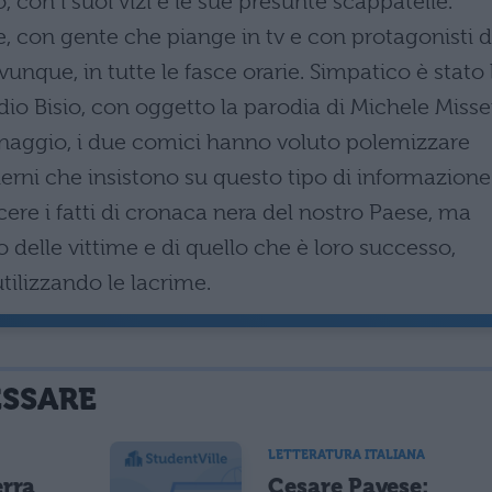
 con i suoi vizi e le sue presunte scappatelle.
, con gente che piange in tv e con protagonisti d
nque, in tutte le fasce orarie. Simpatico è stato 
o Bisio, con oggetto la parodia di Michele Misser
sonaggio, i due comici hanno voluto polemizzare
erni che insistono su questo tipo di informazione
ere i fatti di cronaca nera del nostro Paese, ma
 delle vittime e di quello che è loro successo,
tilizzando le lacrime.
ESSARE
LETTERATURA ITALIANA
erra
Cesare Pavese: