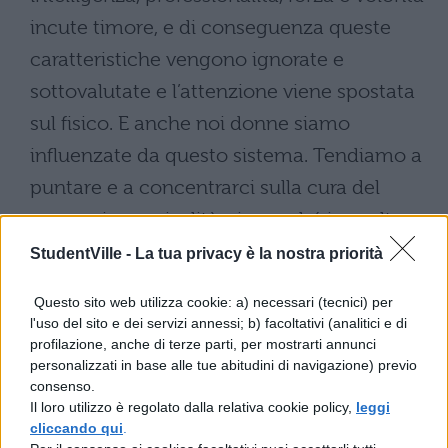
incute timore, e di conseguenza queste
caratteristiche vengono ignorate e
sottovalutate e l’attenzione viene spostata
sul fisico. E anche noi donne siamo
influenzate da questo sistema. Tendiamo a
puntare e a concentrarci sulla cura del
corpo, sia per rivalità, sia perché in molte
occasioni abbiamo assunto l’ottica
StudentVille -
La tua privacy è la nostra priorità
maschile e guardiamo le altre come gli
Questo sito web utilizza cookie: a) necessari (tecnici) per
uomini guardano noi. Tutto va a discapito
l'uso del sito e dei servizi annessi; b) facoltativi (analitici e di
profilazione, anche di terze parti, per mostrarti annunci
delle capacità e dell’intelligenza che
personalizzati in base alle tue abitudini di navigazione) previo
ognuna di noi potrebbe esibire
consenso.
Il loro utilizzo è regolato dalla relativa cookie policy,
leggi
tranquillamente. Certo, io penso che
cliccando qui
.
l’attenzione al corpo e all’abbigliamento