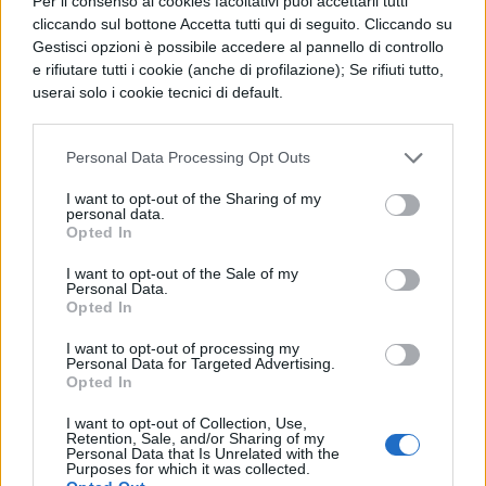
Per il consenso ai cookies facoltativi puoi accettarli tutti
cliccando sul bottone Accetta tutti qui di seguito. Cliccando su
siano importanti, sia per gli uomini che per
Gestisci opzioni è possibile accedere al pannello di controllo
le donne, perché la cura dell’anima parte
e rifiutare tutti i cookie (anche di profilazione); Se rifiuti tutto,
userai solo i cookie tecnici di default.
dalla cura del corpo, e perché una
gradevole presenza è ciò che colpisce a
Personal Data Processing Opt Outs
primo impatto nelle diverse circostanze. E
I want to opt-out of the Sharing of my
poi Giovenale diceva “mens sana in corpore
personal data.
Opted In
sano”. Questo non basta però, un
bell’involucro deve possedere un
I want to opt-out of the Sale of my
Personal Data.
contenuto che almeno lo equipari.
Opted In
Dovremmo essere noi donne di oggi a
I want to opt-out of processing my
Personal Data for Targeted Advertising.
continuare a combattere per i nostri diritti e
Opted In
dimostrare quanto valiamo in tutti i campi,
I want to opt-out of Collection, Use,
Retention, Sale, and/or Sharing of my
non solo in quelli a cui gli uomini ci
Personal Data that Is Unrelated with the
Purposes for which it was collected.
permettono di avere accesso. Bisogna