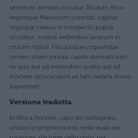
servorum armatis occupat. Ibi dum Afros
regemque Maurorum concitat, capitur
virgisque caesus in conspectu populi
occiditur; corpus verberibus lacerum in
crucem figitur. Filii quoque cognatique
omnes, etiam innoxii, capite damnati sunt
ne quis aut ad imitandum scelus aut ad
mortem ulciscendum ex tam nefaria domo
superesset.
Versione tradotta
In Africa Annone, capo dei cartaginesi,
utilizzò le proprie risorse, nelle quali era
superiore alle forze dello stato, per