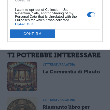
Opted In
misfatto o essere punito con la morte.
I want to opt-out of Collection, Use,
Retention, Sale, and/or Sharing of my
Personal Data that Is Unrelated with the
Purposes for which it was collected.
Opted Out
CONFIRM
TI POTREBBE INTERESSARE
LETTERATURA LATINA
La Commedia di Plauto
LETTERATURA LATINA
Riassunto libro per