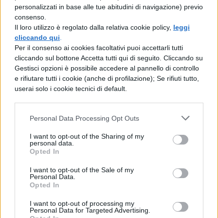
personalizzati in base alle tue abitudini di navigazione) previo
schivato, ma non vendicato. Ma Anno,
consenso.
Il loro utilizzo è regolato dalla relativa cookie policy,
leggi
chiamati di nuovo gli schiavi e stabilito
cliccando qui
.
nuovamente il giorno della strage, vedendo
Per il consenso ai cookies facoltativi puoi accettarli tutti
cliccando sul bottone Accetta tutti qui di seguito. Cliccando su
che era stato unaltra volta tradito, temendo
Gestisci opzioni è possibile accedere al pannello di controllo
un processo, con ventimila schiavi armati si
e rifiutare tutti i cookie (anche di profilazione); Se rifiuti tutto,
userai solo i cookie tecnici di default.
impadronì di una fortezza ben difesa. Lì,
mentre chiamava gli Africani e il re dei
Personal Data Processing Opt Outs
Mauretani, fu catturato e, dopo essere stato
I want to opt-out of the Sharing of my
frustato, fu ucciso davanti agli occhi del
personal data.
Opted In
popolo; il corpo, trafitto dalle frustate, fu
crocifisso. Anche i suoi figli e parenti,
I want to opt-out of the Sale of my
Personal Data.
persino quelli innocenti, furono condannati
Opted In
a morte, perché non sopravvivesse nessuno
I want to opt-out of processing my
Personal Data for Targeted Advertising.
di una cos nefasta famiglia per imitare il