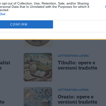
o opt-out of Collection, Use, Retention, Sale, and/or Sharing
ersonal Data that Is Unrelated with the Purposes for which it
ESSARE
lected.
Out
LETTERATURA LATINA
CONFIRM
di
Riassunto libro per
libro dell'Eneide
LETTERATURA LATINA
alisi
Tibullo: opere e
e
versioni tradotte
LETTERATURA LATINA
e
Orazio: opere e
te
versioni tradotte