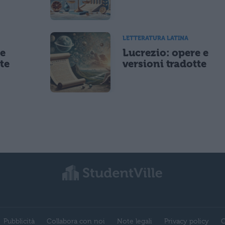
LETTERATURA LATINA
 e
Lucrezio: opere e
te
versioni tradotte
Pubblicità
Collabora con noi
Note legali
Privacy policy
C