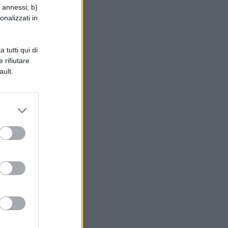
i annessi; b)
onalizzati in
o
iò
 tutti qui di
 rifiutare
ault.