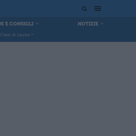
E E CONSIGLI
NOTIZIE
Classi di Laurea