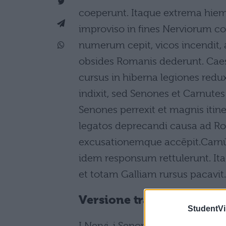
coeperunt. Itaque extrema hieme
improviso in fines Nerviorum 
numerum cepit, vicos incendit, 
obsides Romanis dederunt. Cae
cursus in hiberna legiones redux
indixit, sed Senones et Carnut
Senones perrexit et magnis itin
legatos deprecandi causa ad Ro
excusationemque accëpit.Carnü
idem responsum rettulerunt. It
et totam Galliam rursus pacavit.
Versione tradotta
StudentVil
I Nervi, i Senoni e i Carnuti, popo