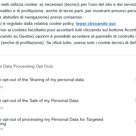
web utilizza cookie: a) necessari (tecnici) per l'uso del sito e dei serviz
re la rivolta e il tumulto in tutta la Gallia. Così
analitici e di profilazione, anche di terze parti, per mostrarti annunci pers
e abitudini di navigazione) previo consenso.
ò fuori dalle sedi invernali le legioni e dimprovvis
zzo è regolato dalla relativa cookie policy,
leggi cliccando qui
.
prese un gran numero di pecore e di uomini, incend
so ai cookies facoltativi puoi accettarli tutti cliccando sul bottone Accetta
ccando su Gestisci opzioni è possibile accedere al pannello di controllo e
rvi giunsero alla resa e lasciarono gli ostaggi ai
e (anche di profilazione); Se rifiuti tutto, userai solo i cookie tecnici di def
bottino ai suoi soldati e riportò le legioni nei
ità, per primo indisse un concilio in tutta la Gallia,
l Data Processing Opt Outs
eciparono. Allora andò con le legioni dai Senoni e
confini. Subito i Senoni inviarono ambasciatori ai
o opt-out of the Sharing of my personal data.
entieri concesse la grazia e accettò le scuse. I
In
rono ambasciatori e ostaggi e ottennero la stessa
o opt-out of the Sale of my Personal Data.
amente, concluse una grande trattativa e placò di
In
to opt-out of processing my Personal Data for Targeted
ing.
In