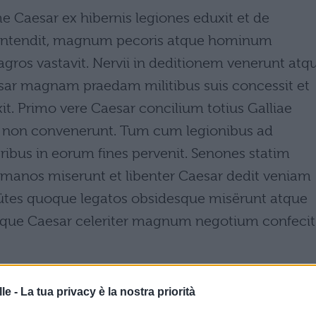
 Caesar ex hibernis legiones eduxit et de
contendit, magnum pecoris atque hominum
agros vastavit. Nervii in deditionem venerunt atq
sar magnam praedam militibus suis concessit et
it. Primo vere Caesar concilium totius Galliae
es non convenerunt. Tum cum legionibus ad
eribus in eorum fines pervenit. Senones statim
manos miserunt et libenter Caesar dedit veniam
tes quoque legatos obsidesque misërunt atque
aque Caesar celeriter magnum negotium confecit
le -
La tua privacy è la nostra priorità
li feroci e sfrontati, strinsero unalleanza con i