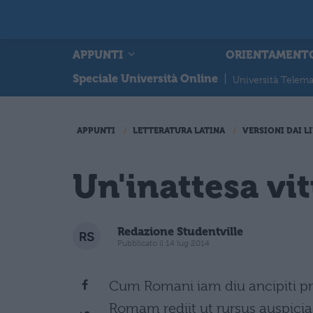
APPUNTI
ORIENTAMENT
Speciale Università Online
|
Università Telema
APPUNTI
LETTERATURA LATINA
VERSIONI DAI LI
Un'inattesa vit
Redazione Studentville
Pubblicato il 14 lug 2014
Cum Romani iam diu ancipiti pro
Romam rediit ut rursus auspicia