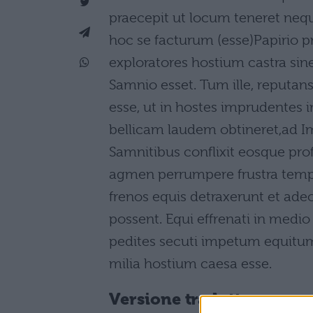
praecepit ut locum teneret neq
hoc se facturum (esse)Papirio p
exploratores hostium castra sin
Samnio esset. Tum ille, reputa
esse, ut in hostes imprudente
bellicam laudem obtineret,ad I
Samnitibus conflixit eosque p
agmen perrumpere frustra tempta
frenos equis detraxerunt et adeo
possent. Equi effrenati in medi
pedites secuti impetum equitum 
milia hostium caesa esse.
Versione tradotta