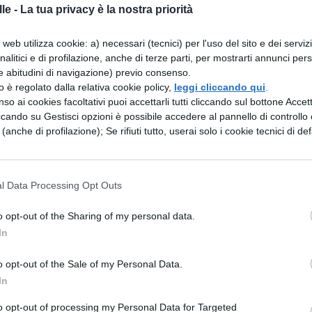
le -
La tua privacy è la nostra priorità
empo, con incerto esito, combattevano contro i
nò a Roma per chiedere gli auspici e a Q. Fabio
web utilizza cookie: a) necessari (tecnici) per l'uso del sito e dei serviz
analitici e di profilazione, anche di terze parti, per mostrarti annunci pers
 ordinò di mantenere la posizione e non scontrarsi
e abitudini di navigazione) previo consenso.
ente. Q. Fabio promise a Papirio che avrebbe fatt
zzo è regolato dalla relativa cookie policy,
leggi cliccando qui
.
so ai cookies facoltativi puoi accettarli tutti cliccando sul bottone Accetta
oprì, tramite degli esploratori, che l'accampamen
ccando su Gestisci opzioni è possibile accedere al pannello di controllo e
, come se nel Sannio non ci fosse nessun Romano.
e (anche di profilazione); Se rifiuti tutto, userai solo i cookie tecnici di def
fortuna gli fosse stata data un'occasione opportun
i e insieme alla vittoria ottenere un grande onore
l Data Processing Opt Outs
mbrinio (così era chiamato il luogo), si scontrò con
o opt-out of the Sharing of my personal data.
 cavalieri dei Romani, poiché avevano tentato
In
era dei nemici, su consiglio di L. Comino, tribuno
o opt-out of the Sale of my Personal Data.
li e con i calcagni li lanciarono tanto che non
In
valli, scatenati, lanciati in mezzo ai nemici fecero
to opt-out of processing my Personal Data for Targeted
i, che seguivano l'impeto dei cavalieri, dispersero i