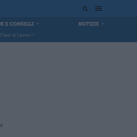
E E CONSIGLI
NOTIZIE
Classi di Laurea
or