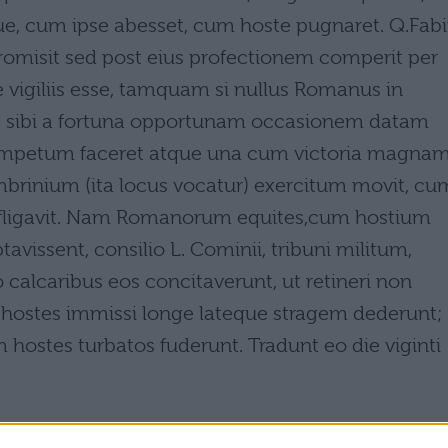
ue, cum ipse abesset, cum hoste pugnaret. Q.Fab
romisit sed post eius profectionem comperit per
e vigiliis esse, tamquam si nullus Romanus in
ns sibi a fortuna opportunam occasionem datam
s impetum faceret atque una cum victoria magna
mbrinium (ita locus vocatur) exercitum movit, cu
rofligavit. Nam Romanorum equites,cum hostium
vissent, consilio L. Cominii, tribuni militum,
 calcaribus eos concitaverunt, ut retineri non
o hostes immissi longe lateque stragem dederunt;
hostes turbatos fuderunt. Tradunt eo die viginti