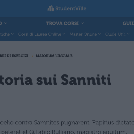
O
TROVA CORSI
GUID
tiche
Corsi di Laurea Online
Master Online
Guide Utili
BRI DI ESERCIZI
MAIORUM LINGUA B
toria sui Sanniti
elio contra Samnites pugnarent, Papirius dictat
 peteret et Q.Fabio Rulliano, magistro equitum,