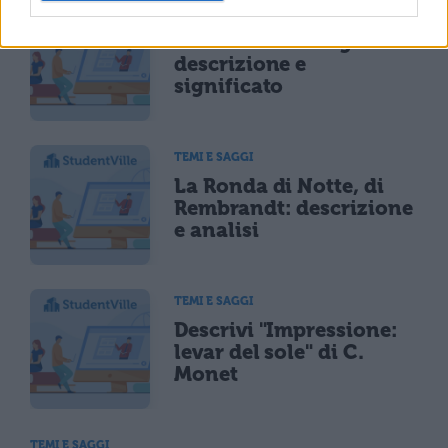
TEMI E SAGGI
Gli amanti di Magritte:
descrizione e
significato
TEMI E SAGGI
La Ronda di Notte, di
Rembrandt: descrizione
e analisi
TEMI E SAGGI
Descrivi "Impressione:
levar del sole" di C.
Monet
TEMI E SAGGI