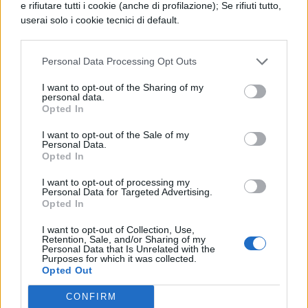
e rifiutare tutti i cookie (anche di profilazione); Se rifiuti tutto,
userai solo i cookie tecnici di default.
TI POTREBBE INTERESSARE
TEMI E SAGGI
Personal Data Processing Opt Outs
La stanza rossa di
I want to opt-out of the Sharing of my
Matisse: analisi e
personal data.
significato
Opted In
I want to opt-out of the Sale of my
Personal Data.
TEMI E SAGGI
Opted In
Caratteristiche essenziali dei
I want to opt-out of processing my
Macchiaioli
Personal Data for Targeted Advertising.
Opted In
I want to opt-out of Collection, Use,
PROVE MATURITÀ (ARCHIVIO)
Retention, Sale, and/or Sharing of my
Personal Data that Is Unrelated with the
Prima Prova Maturità 2018: tema svolto
Purposes for which it was collected.
sull'arte della musica
Opted Out
CONFIRM