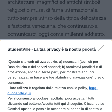
architetture, magnifici ed antichi simboli
religiosi o musei di fama internazionale,
tutto sempre intriso della tipica delicatezza
e fastosità veneziana, che continuano a
comunicarci, oggi come millenni addietro,
meraviglia ed ammirazione. Piazza San
StudentVille -
La tua privacy è la nostra priorità
Marco e il Canal Grande, solo per fare i due
nomi universalmente riconosciuti, si
Questo sito web utilizza cookie: a) necessari (tecnici) per
configurano come magniloquenti custodi
l'uso del sito e dei servizi annessi; b) facoltativi (analitici e di
profilazione, anche di terze parti, per mostrarti annunci
di questo inestimabile tesoro.
personalizzati in base alle tue abitudini di navigazione) previo
consenso.
Il loro utilizzo è regolato dalla relativa cookie policy,
leggi
cliccando qui
.
Per il consenso ai cookies facoltativi puoi accettarli tutti
cliccando sul bottone Accetta tutti qui di seguito. Cliccando su
Gestisci opzioni è possibile accedere al pannello di controllo