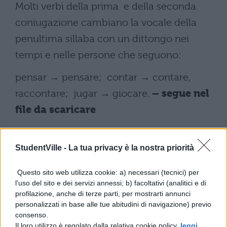
Molti verbi della prima e della seconda
coniugazione cambiano la vocale della
penultima sillaba con un dittongo nei
tempi e nelle persone che seguono:
pensar → pensare; contar → contare,
raccontare; jugar → giocare.
– segue nel
file da scaricare
StudentVille -
La tua privacy è la nostra priorità
Scarica il contenuto
Questo sito web utilizza cookie: a) necessari (tecnici) per
l'uso del sito e dei servizi annessi; b) facoltativi (analitici e di
profilazione, anche di terze parti, per mostrarti annunci
personalizzati in base alle tue abitudini di navigazione) previo
consenso.
Il loro utilizzo è regolato dalla relativa cookie policy,
leggi