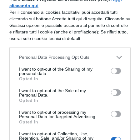
cliccando qui
.
TI POTREBBE INTERESSARE
Per il consenso ai cookies facoltativi puoi accettarli tutti
cliccando sul bottone Accetta tutti qui di seguito. Cliccando su
SPAGNOLO
Gestisci opzioni è possibile accedere al pannello di controllo
e rifiutare tutti i cookie (anche di profilazione); Se rifiuti tutto,
Superlativo
userai solo i cookie tecnici di default.
SPAGNOLO
Personal Data Processing Opt Outs
Pronomi relativi
I want to opt-out of the Sharing of my
personal data.
Opted In
SPAGNOLO
I want to opt-out of the Sale of my
Pronomi interrogativi
Personal Data.
Opted In
I want to opt-out of processing my
SPAGNOLO
Personal Data for Targeted Advertising.
Opted In
Pronomi indefiniti
I want to opt-out of Collection, Use,
Retention, Sale, and/or Sharing of my