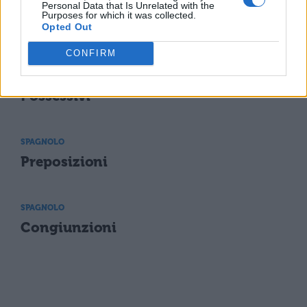
Personal Data that Is Unrelated with the
SPAGNOLO
Purposes for which it was collected.
Opted Out
Pronomi personali complemento
CONFIRM
SPAGNOLO
Possessivi
SPAGNOLO
Preposizioni
SPAGNOLO
Congiunzioni