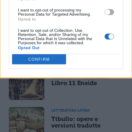
I want to opt-out of processing my
Personal Data for Targeted Advertising.
Opted In
LETTERATURA LATINA
I want to opt-out of Collection, Use,
Riassunto libro per
Retention, Sale, and/or Sharing of my
Personal Data that Is Unrelated with the
libro dell'Eneide
Purposes for which it was collected.
Opted Out
CONFIRM
LETTERATURA LATINA
Riassunto e Analisi
Libro 11 Eneide
LETTERATURA LATINA
Tibullo: opere e
versioni tradotte