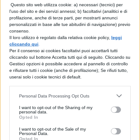
Questo sito web utilizza cookie: a) necessari (tecnici) per
benevolenza e la grazia della dea. Vesta
l'uso del sito e dei servizi annessi; b) facoltativi (analitici e di
profilazione, anche di terze parti, per mostrarti annunci
spesso concede alle donne e alle fanciulle
personalizzati in base alle tue abitudini di navigazione) previo
di Roma la modestia e la prudenza.
consenso.
Il loro utilizzo è regolato dalla relativa cookie policy,
leggi
Onorano la dea anche gli abitanti di Troia,
cliccando qui
.
Alba Longa e Roma.
Per il consenso ai cookies facoltativi puoi accettarli tutti
cliccando sul bottone Accetta tutti qui di seguito. Cliccando su
Gestisci opzioni è possibile accedere al pannello di controllo
e rifiutare tutti i cookie (anche di profilazione); Se rifiuti tutto,
userai solo i cookie tecnici di default.
Personal Data Processing Opt Outs
TI POTREBBE INTERESSARE
I want to opt-out of the Sharing of my
personal data.
Opted In
LETTERATURA LATINA
I want to opt-out of the Sale of my
La Commedia di Plauto
Personal Data.
Opted In