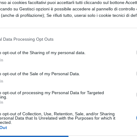
so ai cookies facoltativi puoi accettarli tutti cliccando sul bottone Accetta
nte come Scienza nuova prima (1725) . Una
ccando su Gestisci opzioni è possibile accedere al pannello di controllo e
ta , la cosiddetta Scienza nuova seconda , comparv
e (anche di profilazione); Se rifiuti tutto, userai solo i cookie tecnici di def
pportò ben quattro serie di Correzioni ,
a base delle quali fu composta la Scienza nuova
l Data Processing Opt Outs
744 , sei mesi dopo la morte del suo autore .
 Scienza nuova non ha conseguito una redazione c
o opt-out of the Sharing of my personal data.
In
 stesso stile di Vico , del resto , è complesso anch
malmente omogenea la composizione dell’ opera c
o opt-out of the Sale of my Personal Data.
In
o cui è stata sottoposta . Giova invece il fatto ch
io di essa , un elenco di Degnità o assiomi – il
to opt-out of processing my Personal Data for Targeted
ing.
ne degna di essere conosciuta , vuol essere la
In
ma” , che appunto deriva da axiòs : degno – che
o opt-out of Collection, Use, Retention, Sale, and/or Sharing
ersonal Data that Is Unrelated with the Purposes for which it
ti dalla trattazione successiva . L’ erudizione di
lected.
Out
sono le influenze che gli autori da lui letti –