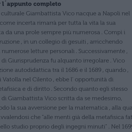
per l´appunto completo
e culturale Giambattista Vico nacque a Napoli nel
come incerta rimarrà per tutta la vita la sua
ata da una prole sempre più numerosa . Compì i
ruzione , in un collegio di gesuiti , arricchendo
n numerose letture personali . Successivamente ,
 di Giurisprudenza fu alquanto irregolare . Vico
one autodidattica tra il 1686 e il 1689 , quando ,
 Vatolla nel Cilento , ebbe l’ opportunità di
etafisica e di diritto . Secondo quanto egli stesso
ta di Giambattista Vico scritta da se medesimo,
iodo la sua avversione per la matematica , alla qu
avvalendosi che “alle menti già della metafisica fa
llo studio proprio degli ingegni minuti” . Nel 1699