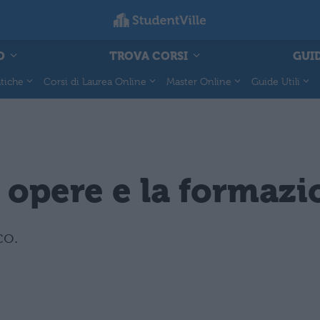
O
TROVA CORSI
GUID
tiche
Corsi di Laurea Online
Master Online
Guide Utili
le opere e la formaz
co.