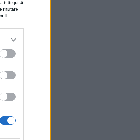
 tutti qui di
 rifiutare
e
ault.
he
e
he
e