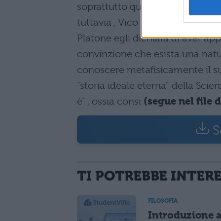
soprattutto quelli classici – hann
tuttavia , Vico riconosce nell’ au
Platone egli dichiara di aver app
convinzione che esista una natur
conoscere metafisicamente il su
“storia ideale eterna” della Scie
è” , ossia consi
(segue nel file 
S
TI POTREBBE INTER
FILOSOFIA
Introduzione a