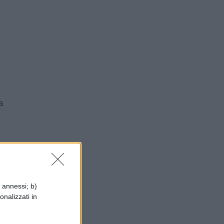
a
i
,
i annessi; b)
onalizzati in