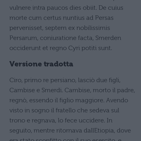
vulnere intra paucos dies obiit. De cuius
morte cum certus nuntius ad Persas
pervenisset, septem ex nobilissimis
Persarum, coniuratione facta, Smerden
occiderunt et regno Cyri potiti sunt.
Versione tradotta
Ciro, primo re persiano, lasciò due figli,
Cambise e Smerdi. Cambise, morto il padre,
regnò, essendo il figlio maggiore. Avendo
visto in sogno il fratello che sedeva sul
trono e regnava, lo fece uccidere. In
seguito, mentre ritornava dallEtiopia, dove
era stato sconfitto con il suo esercito, e