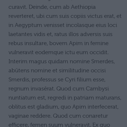
curavit. Deinde, cum ab Aethiopia
reverteret, ubi cum suis copiis victus erat, et
in Aegyptum venisset incolasque eius loci
laetantes vidis et, ratus illos adversis suis
rebus insultare, bovem Apim in femine
vulneravit eodemque ictu eum occidit.
Interim magus quidam nomine Smerdes,
abütens nomine et similitudine occisi
Smerdis, professus se Cyri filium esse,
regnum invasêrat. Quod cum Cambysi
nuntiatum est, regredi in patriam maturans,
oblitus est gladium, quo Apim interfecerat,
vaginae reddere. Quod cum conaretur
efficere, femen suum vulneravit. Ex quo