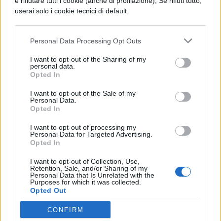
e rifiutare tutti i cookie (anche di profilazione); Se rifiuti tutto,
userai solo i cookie tecnici di default.
giorni morì. Dopo che la notizia certa della
sua morte ebbe raggiunto la Persia, sette
Personal Data Processing Opt Outs
persiani fra i più nobili, indetta una
I want to opt-out of the Sharing of my
congiura, uccisero Smerdi e si
personal data.
Opted In
impadronirono del regno di Ciro.
I want to opt-out of the Sale of my
Personal Data.
Opted In
I want to opt-out of processing my
Personal Data for Targeted Advertising.
Opted In
I want to opt-out of Collection, Use,
Retention, Sale, and/or Sharing of my
TI POTREBBE INTERESSARE
Personal Data that Is Unrelated with the
Purposes for which it was collected.
Opted Out
LETTERATURA LATINA
La Commedia di Plauto
CONFIRM