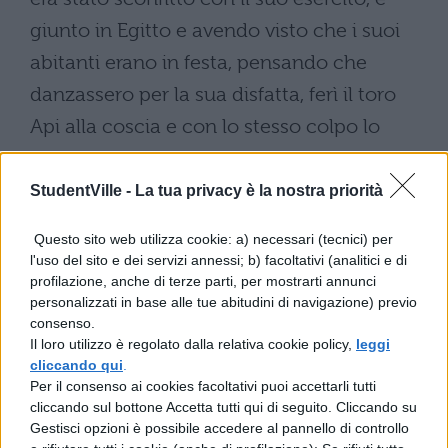
giunto in Egitto e avendo visto che i suoi
abitanti erano in festa, pensando che
danzassero per la sua disfatta, ferì il toro
Api alla coscia e con lo stesso colpo lo
uccise. Un sacerdote, intanto, di nome
Smerdi, servendosi del nome e della
StudentVille -
La tua privacy è la nostra priorità
somiglianza con il defunto Smerdi,
Questo sito web utilizza cookie: a) necessari (tecnici) per
dichiarando di essere figlio di Ciro, aveva
l'uso del sito e dei servizi annessi; b) facoltativi (analitici e di
profilazione, anche di terze parti, per mostrarti annunci
conquistato il regno. Quando il fatto fu
personalizzati in base alle tue abitudini di navigazione) previo
riferito a Cambise, il re, affrettandosi a
consenso.
Il loro utilizzo è regolato dalla relativa cookie policy,
leggi
ritornare in patria, dimenticò di riporre nel
cliccando qui
.
fodero la spada con la quale aveva ucciso
Per il consenso ai cookies facoltativi puoi accettarli tutti
cliccando sul bottone Accetta tutti qui di seguito. Cliccando su
Api. Mentre tentava di fare ciò, si ferì alla
Gestisci opzioni è possibile accedere al pannello di controllo
coscia. A causa di questa ferita in pochi