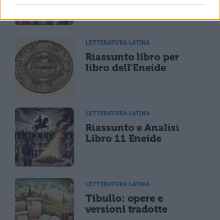
LETTERATURA LATINA
Riassunto libro per
libro dell'Eneide
LETTERATURA LATINA
Riassunto e Analisi
Libro 11 Eneide
LETTERATURA LATINA
Tibullo: opere e
versioni tradotte