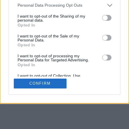
Personal Data Processing Opt Outs
I want to opt-out of the Sharing of my
personal data.
Opted In
Chi siamo
Note legali
I want to opt-out of the Sale of my
Pubblicità
Privacy policy
Personal Data.
Opted In
Collabora con noi
Cookie policy
I want to opt-out of processing my
Personal Data for Targeted Advertising.
Opted In
© 2026 Studentville - U Lead SRL - Piazza Bologna 49, Roma - P.IVA
15846351003
I want to opt-out of Collection, Use,
Retention, Sale, and/or Sharing of my
CONFIRM
Personal Data that Is Unrelated with the
Purposes for which it was collected.
Opted Out