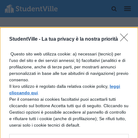
APPUNTI
AUTORI
StudentVille -
La tua privacy è la nostra priorità
Gneo Nevio
Questo sito web utilizza cookie: a) necessari (tecnici) per
LETTERATURA
l'uso del sito e dei servizi annessi; b) facoltativi (analitici e di
LATINA
profilazione, anche di terze parti, per mostrarti annunci
Gneo
personalizzati in base alle tue abitudini di navigazione) previo
Nevio
consenso.
Il loro utilizzo è regolato dalla relativa cookie policy,
leggi
cliccando qui
.
Per il consenso ai cookies facoltativi puoi accettarli tutti
cliccando sul bottone Accetta tutti qui di seguito. Cliccando su
Gestisci opzioni è possibile accedere al pannello di controllo
e rifiutare tutti i cookie (anche di profilazione); Se rifiuti tutto,
userai solo i cookie tecnici di default.