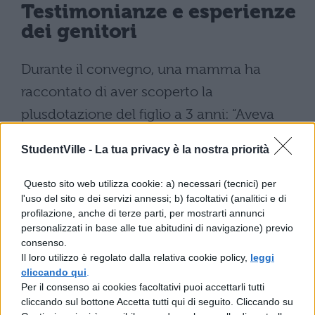
Testimonianze e esperienze
dei genitori
Durante il convegno, una mamma ha
raccontato di aver scoperto la
plusdotazione del figlio a 3 anni: “Aveva
grandissimi disagi sociali, a scuola
StudentVille -
La tua privacy è la nostra priorità
picchiava tutti, mordeva le maestre. È
venuto fuori che aveva le capacità
Questo sito web utilizza cookie: a) necessari (tecnici) per
l'uso del sito e dei servizi annessi; b) facoltativi (analitici e di
intellettive di un bimbo di 6”.
I bambini
profilazione, anche di terze parti, per mostrarti annunci
gifted risultano supersensibili, curiosi
personalizzati in base alle tue abitudini di navigazione) previo
consenso.
ed energici
, con un cervello che elabora
Il loro utilizzo è regolato dalla relativa cookie policy,
leggi
rapidamente. “Mio figlio adesso ha 13 anni e
cliccando qui
.
Per il consenso ai cookies facoltativi puoi accettarli tutti
arriva a casa con una nota diversa ogni
cliccando sul bottone Accetta tutti qui di seguito. Cliccando su