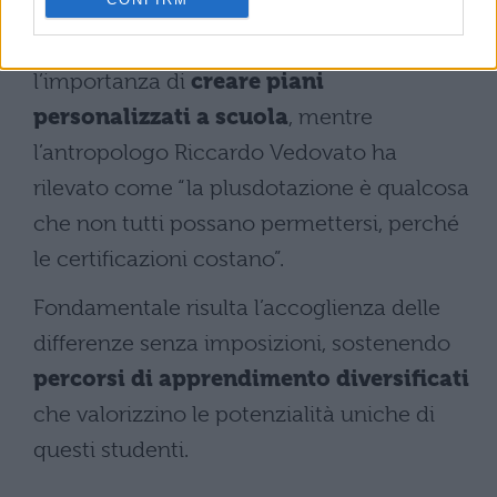
supportare gli sforzi delle famiglie”. La
psicoterapeuta Paola Tinelli ha sottolineato
l’importanza di
creare piani
personalizzati a scuola
, mentre
l’antropologo Riccardo Vedovato ha
rilevato come “la plusdotazione è qualcosa
che non tutti possano permettersi, perché
le certificazioni costano”.
Fondamentale risulta l’accoglienza delle
differenze senza imposizioni, sostenendo
percorsi di apprendimento diversificati
che valorizzino le potenzialità uniche di
questi studenti.