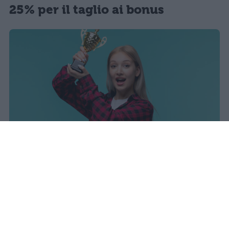
25% per il taglio ai bonus
I dati ufficiali della Maturità 2026
rivelano una concentrazione di
eccellenze al sud, con Campania,
Puglia e Sicilia in testa. Cala
drasticamente la percentuale di voti