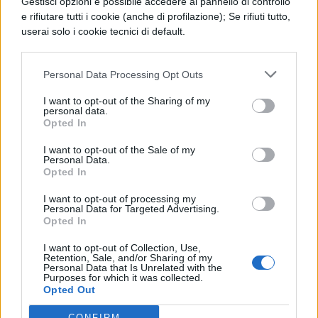
giorno”, ha spiegato un’altra madre,
Gestisci opzioni è possibile accedere al pannello di controllo
e rifiutare tutti i cookie (anche di profilazione); Se rifiuti tutto,
“combina guai per divertirsi, perché si
userai solo i cookie tecnici di default.
annoia”. Un ragazzo plusdotato ha
testimoniato: “Quando ho trovato un
Personal Data Processing Opt Outs
contesto di gentilezza sono stato meglio”.
I want to opt-out of the Sharing of my
personal data.
Opted In
Proposte e supporto
educativo
I want to opt-out of the Sale of my
Personal Data.
Opted In
Durante il convegno sono emerse
I want to opt-out of processing my
importanti proposte per supportare
Personal Data for Targeted Advertising.
Opted In
adeguatamente i bambini plusdotati.
I want to opt-out of Collection, Use,
L’assessora Isabella Conti ha evidenziato la
Retention, Sale, and/or Sharing of my
Personal Data that Is Unrelated with the
necessità di “avviare un protocollo per
Purposes for which it was collected.
Opted Out
intercettare i bambini plusdotati e
CONFIRM