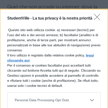
Quel che non accade su internet, dove la
lettura è in genere
superficiale e
StudentVille -
La tua privacy è la nostra priorità
frettolosa
. La buona e cara vecchia carta
stampante sembra insomma conservare
Questo sito web utilizza cookie: a) necessari (tecnici) per
l'uso del sito e dei servizi annessi; b) facoltativi (analitici e di
ancora una marcia in più rispetto al
profilazione, anche di terze parti, per mostrarti annunci
digitale.
personalizzati in base alle tue abitudini di navigazione) previo
consenso.
Il loro utilizzo è regolato dalla relativa cookie policy,
leggi
cliccando qui
.
Per il consenso ai cookies facoltativi puoi accettarli tutti
cliccando sul bottone Accetta tutti qui di seguito. Cliccando su
Gestisci opzioni è possibile accedere al pannello di controllo
e rifiutare tutti i cookie (anche di profilazione); Se rifiuti tutto,
userai solo i cookie tecnici di default.
Personal Data Processing Opt Outs