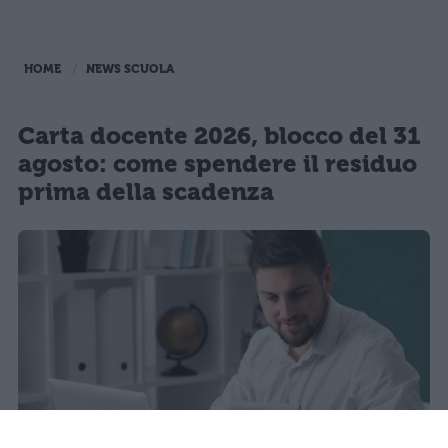
HOME
NEWS SCUOLA
Carta docente 2026, blocco del 31
agosto: come spendere il residuo
prima della scadenza