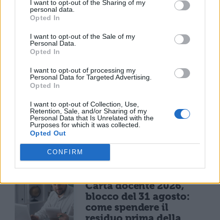
I want to opt-out of the Sharing of my
personal data.
Opted In
I want to opt-out of the Sale of my
Personal Data.
Opted In
I want to opt-out of processing my
Personal Data for Targeted Advertising.
Opted In
I want to opt-out of Collection, Use,
Retention, Sale, and/or Sharing of my
Personal Data that Is Unrelated with the
Purposes for which it was collected.
Opted Out
TI POTREBBE INTERESSARE
CONFIRM
NEWS SCUOLA
Carta docente 2026,
blocco del 31 agosto:
come spendere il
residuo prima della