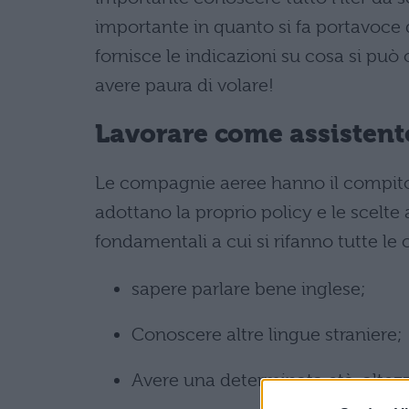
importante in quanto si fa portavoce 
fornisce le indicazioni su cosa si può
avere paura di volare!
Lavorare come assistente d
Le compagnie aeree hanno il compito di
adottano la proprio policy e le scelte 
fondamentali a cui si rifanno tutte l
sapere parlare bene inglese;
Conoscere altre lingue straniere;
Avere una determinata età, altez