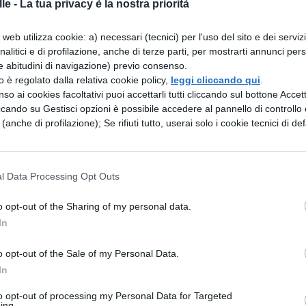
le -
La tua privacy è la nostra priorità
web utilizza cookie: a) necessari (tecnici) per l'uso del sito e dei serviz
one o in situazione di stress ed emergenza;
analitici e di profilazione, anche di terze parti, per mostrarti annunci pers
e abitudini di navigazione) previo consenso.
i;
zzo è regolato dalla relativa cookie policy,
leggi cliccando qui
.
so ai cookies facoltativi puoi accettarli tutti cliccando sul bottone Accetta
ccando su Gestisci opzioni è possibile accedere al pannello di controllo e
cative ed essere empatici;
e (anche di profilazione); Se rifiuti tutto, userai solo i cookie tecnici di def
l Data Processing Opt Outs
 avere esperienze pregresse possono costituire de
o opt-out of the Sharing of my personal data.
In
di volo in Italia: lo stipendio
o opt-out of the Sale of my Personal Data.
In
no di lavorare con la testa fra le nuvole, verrete
to opt-out of processing my Personal Data for Targeted
lla tra i
15 mila e 18.500 circa
se siete al prim
ing.