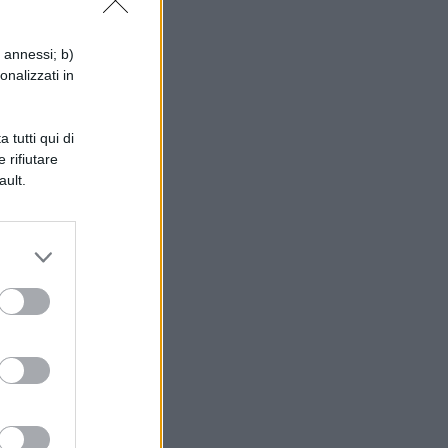
i annessi; b)
onalizzati in
 tutti qui di
 rifiutare
ault.
i
o