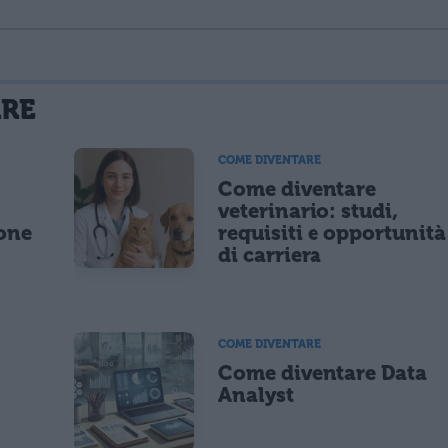
La tua email sarà utilizzata per comunicarti se qualcuno risponde al tuo commento e non sarà pubblicata. Dichiari di avere preso visione e di accettare quanto previsto dalla
ARE
 un cookie salvi i tuoi dati (nome, email) per il prossimo commento.
COME DIVENTARE
Come diventare
lità di marketing diretto con modalità automatizzate o tradizionali
o
veterinario: studi,
ione
requisiti e opportunità
di carriera
COME DIVENTARE
Come diventare Data
Analyst