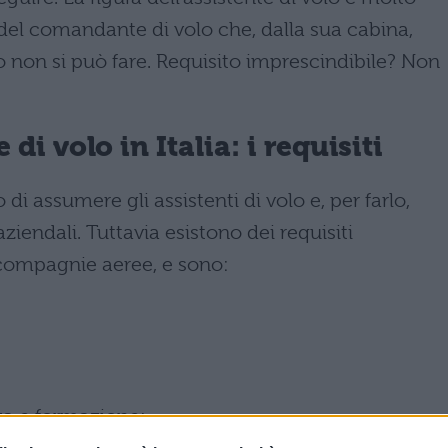
del comandante di volo che, dalla sua cabina,
 o non si può fare. Requisito imprescindibile? Non
i volo in Italia: i requisiti
 assumere gli assistenti di volo e, per farlo,
aziendali. Tuttavia esistono dei requisiti
e compagnie aeree, e sono:
za e formazione;