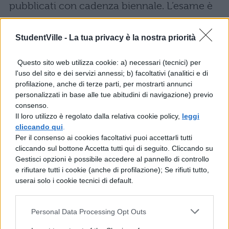
pubblicati con cadenza biennale. L’esame è
composto da
tre prove
differenti: si inizia
con una prova scritta con quesiti a risposta
StudentVille -
La tua privacy è la nostra priorità
multipla riguardo nozioni generali di
Questo sito web utilizza cookie: a) necessari (tecnici) per
legislazione, di organizzazione turistica
l'uso del sito e dei servizi annessi; b) facoltativi (analitici e di
profilazione, anche di terze parti, per mostrarti annunci
italiana e di storia dell’arte italiana, per poi
personalizzati in base alle tue abitudini di navigazione) previo
proseguire con una prova orale che affronta
consenso.
Il loro utilizzo è regolato dalla relativa cookie policy,
leggi
gli stessi argomenti. L’ultima prova è di
cliccando qui
.
natura tecnico-pratica e prevede una
Per il consenso ai cookies facoltativi puoi accettarli tutti
cliccando sul bottone Accetta tutti qui di seguito. Cliccando su
simulazione della visita guidata anche
Gestisci opzioni è possibile accedere al pannello di controllo
tramite supporti multimediali. Una volta
e rifiutare tutti i cookie (anche di profilazione); Se rifiuti tutto,
userai solo i cookie tecnici di default.
superato l’esame si ottiene
automaticamente l’abilitazione e si potrà
Personal Data Processing Opt Outs
essere inseriti nell’
elenco nazionale delle