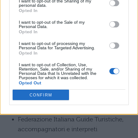
I want to opt-out of the Sharing of my
guide turistiche
nei siti di particolare
personal data.
Opted In
interesse storico, artistico o archeologico. In
I want to opt-out of the Sale of my
questo modo sarete guide turistiche a tutti
Personal Data.
Opted In
gli effetti e avrete l’opportunità di partecipare
ai concorsi inerenti all’ambito lavorativo
I want to opt-out of processing my
Personal Data for Targeted Advertising.
richiesto. Ecco i siti utili da sfruttare e tenere
Opted In
sempre d’occhio:
I want to opt-out of Collection, Use,
Retention, Sale, and/or Sharing of my
Personal Data that Is Unrelated with the
Purposes for which it was collected.
Associazione Nazionale Guide
Opted Out
Turistiche;
CONFIRM
Confguide
Federazione Italiana Guide Turistiche,
accompagnatori e interpreti