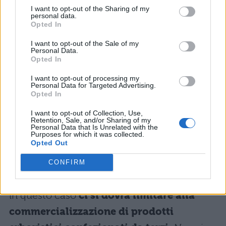
ma si guadagna in assistenza, know-how e
I want to opt-out of the Sharing of my
nome del marchio, oltre che in pubblicità
personal data.
Opted In
gratuita.
I want to opt-out of the Sale of my
Personal Data.
COME APRIRE
Opted In
UN’ERBORISTERIA SENZA
I want to opt-out of processing my
LAUREA
Personal Data for Targeted Advertising.
Opted In
I want to opt-out of Collection, Use,
In realtà, anche chi non è erborista laureato
Retention, Sale, and/or Sharing of my
Personal Data that Is Unrelated with the
può lavorare in erboristeria dopo avere
Purposes for which it was collected.
Opted Out
seguito un
corso in erboristeria
presso una
scuola privata oppure alla Camera di
CONFIRM
Commercio della zona in cui vive. Tuttavia,
in questo caso
ci si dovrà limitare alla
commercializzazione di prodotti