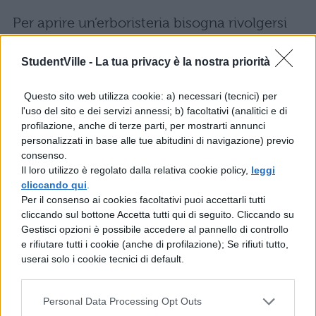
Per aprire un’erboristeria bisogna rivolgersi
all’Ufficio Commercio del Comune in cui si
StudentVille -
La tua privacy è la nostra priorità
vuole avviare l’attività. È necessario
aprire
una partita IVA, iscriversi alla Camera di
Questo sito web utilizza cookie: a) necessari (tecnici) per
l'uso del sito e dei servizi annessi; b) facoltativi (analitici e di
Commercio e al registro delle imprese
,
profilazione, anche di terze parti, per mostrarti annunci
oltre ovviamente a considerare gli
personalizzati in base alle tue abitudini di navigazione) previo
consenso.
investimenti per strutture, prodotti e
Il loro utilizzo è regolato dalla relativa cookie policy,
leggi
personale. Tuttavia, i costi sono piuttosto
cliccando qui
.
Per il consenso ai cookies facoltativi puoi accettarli tutti
contenuti, seppure, come in tutti i casi,
cliccando sul bottone Accetta tutti qui di seguito. Cliccando su
avviare un’attività in proprio abbia dei rischi
Gestisci opzioni è possibile accedere al pannello di controllo
e rifiutare tutti i cookie (anche di profilazione); Se rifiuti tutto,
(e dei vantaggi). È anche possibile aprire
userai solo i cookie tecnici di default.
un’
erboristeria in franchising
: in questo
caso l’investimento iniziale sarà più elevato,
Personal Data Processing Opt Outs