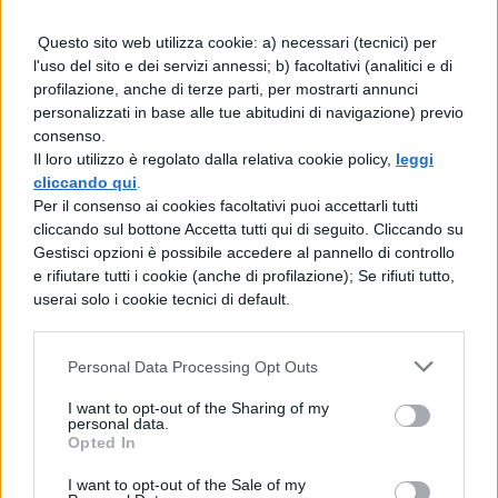
per la matematica ma per tutti gli ambiti
Questo sito web utilizza cookie: a) necessari (tecnici) per
formativi. L’insegnamento nel primo ciclo
l'uso del sito e dei servizi annessi; b) facoltativi (analitici e di
dovrebbe invece stimolare curiosità e
profilazione, anche di terze parti, per mostrarti annunci
personalizzati in base alle tue abitudini di navigazione) previo
consapevolezza del valore culturale della
consenso.
disciplina.
Il loro utilizzo è regolato dalla relativa cookie policy,
leggi
cliccando qui
.
Per il consenso ai cookies facoltativi puoi accettarli tutti
Richieste e appelli
cliccando sul bottone Accetta tutti qui di seguito. Cliccando su
Gestisci opzioni è possibile accedere al pannello di controllo
Di fronte alle problematiche riscontrate, Di
e rifiutare tutti i cookie (anche di profilazione); Se rifiuti tutto,
userai solo i cookie tecnici di default.
Martino e Natalini hanno rivolto un chiaro
appello al ministro Valditara e alla
Personal Data Processing Opt Outs
commissione redattrice del documento. I
I want to opt-out of the Sharing of my
matematici sottolineano come la bozza
personal data.
Opted In
attuale presenti “profonde complessità” che
I want to opt-out of the Sale of my
necessitano di un ripensamento