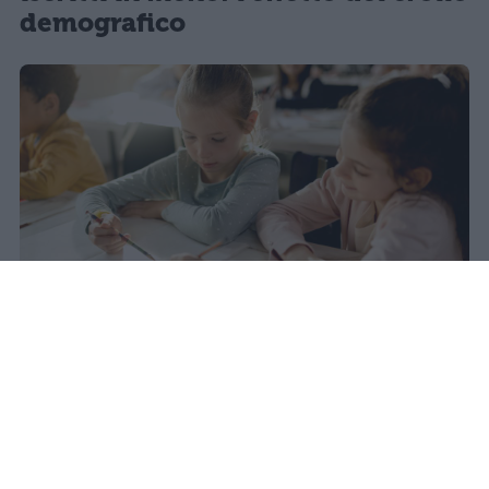
demografico
Nel 2025 l'Italia registra il minimo
storico di nascite dal dopoguerra:
355mila bambini, 50mila in meno
rispetto al 2020. Nel 2031 questo
calo avrà un impatto diretto sulle