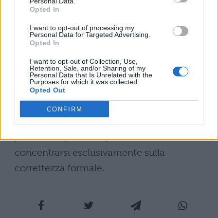
Personal Data.
Opted In
sostanziale.
La richiesta è di eliminare le
parti disconnesse, contraddittorie e i
I want to opt-out of processing my
Personal Data for Targeted Advertising.
numerosi refusi
che minano la coerenza
Opted In
del testo. Gli esperti ritengono
I want to opt-out of Collection, Use,
Retention, Sale, and/or Sharing of my
fondamentale che la commissione presti
Personal Data that Is Unrelated with the
Purposes for which it was collected.
ascolto alle voci provenienti dal mondo
Opted Out
della ricerca e della scuola, per garantire un
CONFIRM
approccio alla matematica che valorizzi i
processi di pensiero piuttosto che
concentrarsi esclusivamente sulla
correttezza formale.