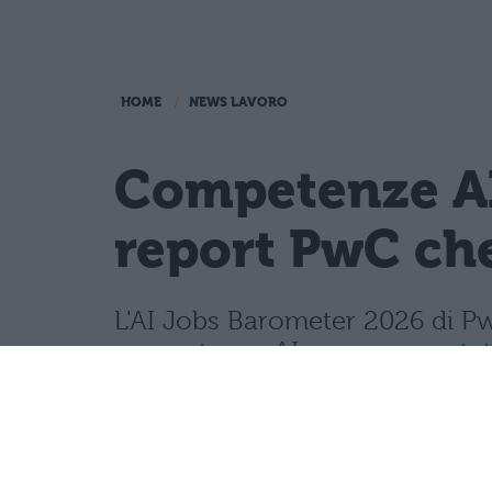
HOME
NEWS LAVORO
Competenze AI
report PwC che
L'AI Jobs Barometer 2026 di Pw
competenze AI sono aumentate 