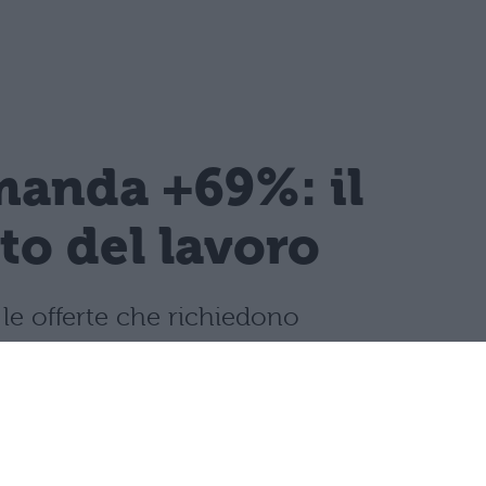
manda +69%: il
to del lavoro
le offerte che richiedono
.