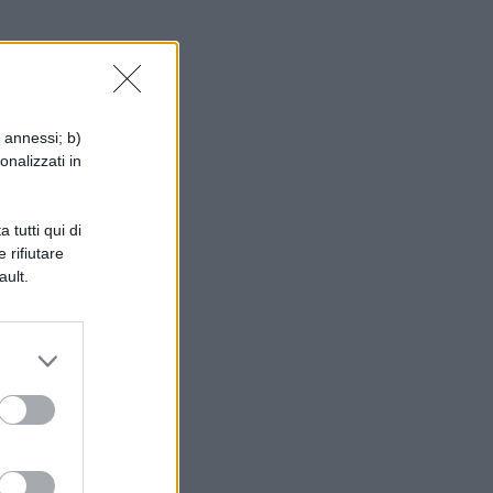
i annessi; b)
onalizzati in
ni
 tutti qui di
 rifiutare
i
ault.
o