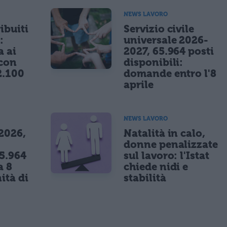
NEWS LAVORO
ibuiti
Servizio civile
:
universale 2026-
a ai
2027, 65.964 posti
 con
disponibili:
2.100
domande entro l'8
aprile
NEWS LAVORO
 2026,
Natalità in calo,
donne penalizzate
5.964
sul lavoro: l'Istat
a 8
chiede nidi e
ità di
stabilità