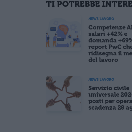
TI POTREBBE INTER
NEWS LAVORO
Competenze AI
salari +42% e
domanda +69%:
report PwC ch
ridisegna il m
del lavoro
NEWS LAVORO
Servizio civile
universale 202
posti per opera
scadenza 28 a