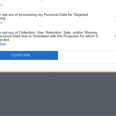
i straordinarie su posto di sostegno sono state
In
025, garantendo la continuità della procedura
to opt-out of processing my Personal Data for Targeted
astico.
ing.
In
ezione
i candidati inclusi nella prima fascia delle
o opt-out of Collection, Use, Retention, Sale, and/or Sharing
ersonal Data that Is Unrelated with the Purposes for which it
enti negli elenchi aggiuntivi, mentre sono esclusi
lected.
Out
e non hanno ancora conseguito il titolo di accesso
ati dopo le immissioni in ruolo ordinarie,
CONFIRM
gente autorizzato dal MEF. Per ottimizzare la
esidue potranno essere gestite attraverso una min