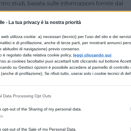
entro studi, basata sulle informazioni fornite dal
denzia una significativa carenza di personale
ente accentuata nelle regioni settentrionali.
le -
La tua privacy è la nostra priorità
azione più critica con 1.949 posizioni che
web utilizza cookie: a) necessari (tecnici) per l'uso del sito e dei serviz
analitici e di profilazione, anche di terze parti, per mostrarti annunci pers
endo l’intervento delle supplenze o delle assunzio
e abitudini di navigazione) previo consenso.
ciali. Questa distribuzione disomogenea dei posti
zzo è regolato dalla relativa cookie policy,
leggi cliccando qui
.
so ai cookies facoltativi puoi accettarli tutti cliccando sul bottone Accetta
utturale nel sistema di reclutamento, con
ccando su Gestisci opzioni è possibile accedere al pannello di controllo e
i del Nord Italia, dove la domanda di insegnanti d
e (anche di profilazione); Se rifiuti tutto, userai solo i cookie tecnici di def
e l’offerta di personale qualificato disponibile.
PS e requisiti
l Data Processing Opt Outs
o opt-out of the Sharing of my personal data.
attraverso lo scorrimento della
GPS
sostegn
In
importante opportunità per il 2025/26. Grazie al
o opt-out of the Sale of my Personal Data.