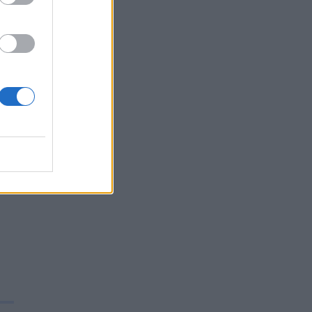
 i
. I
i