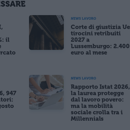
ESSARE
NEWS LAVORO
,
Corte di giustizia Ue
tirocini retribuiti
 il
2027 a
e
Lussemburgo: 2.400
ercato
euro al mese
NEWS LAVORO
Rapporto Istat 2026,
6, 947
la laurea protegge
tori:
dal lavoro povero:
gosto
ma la mobilità
sociale crolla tra i
Millennials