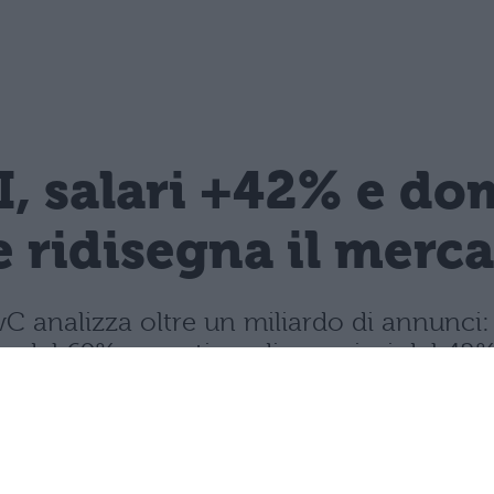
, salari +42% e do
 ridisegna il merca
C analizza oltre un miliardo di annunci: 
del 69%, con stipendi superiori del 42%