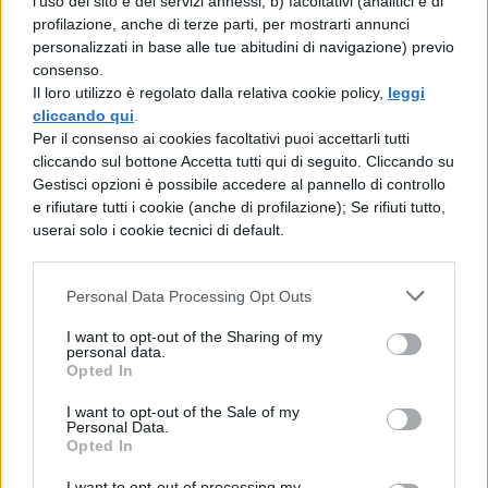
l'uso del sito e dei servizi annessi; b) facoltativi (analitici e di
“
spedizione punitiva
” per fermare
profilazione, anche di terze parti, per mostrarti annunci
l’insegnante una volta per tutte,
personalizzati in base alle tue abitudini di navigazione) previo
consenso.
aggredendola fuori dall’istituto.
Il loro utilizzo è regolato dalla relativa cookie policy,
leggi
cliccando qui
.
In merito a ciò, una madre di un alunno ha
Per il consenso ai cookies facoltativi puoi accettarli tutti
dichiarato:
cliccando sul bottone Accetta tutti qui di seguito. Cliccando su
Gestisci opzioni è possibile accedere al pannello di controllo
e rifiutare tutti i cookie (anche di profilazione); Se rifiuti tutto,
userai solo i cookie tecnici di default.
“Noi non ce l’abbiamo con gli insegnanti,
io in questa scuola ho tre figli, ma siamo
Personal Data Processing Opt Outs
rimaste inascoltate. Io quell’audio con
espliciti contenuti sessuali l’ho sentito. E si
I want to opt-out of the Sharing of my
personal data.
continua a parlare di camorra. Ma qui non
Opted In
c’entra la camorra”.
I want to opt-out of the Sale of my
Personal Data.
Opted In
Inoltre, la mamma che ha pubblicato il
I want to opt-out of processing my