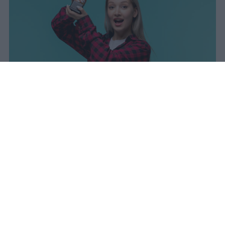
I dati ufficiali della Maturità 2026
rivelano una concentrazione di
eccellenze al sud, con Campania,
Puglia e Sicilia in testa. Cala
drasticamente la percentuale di voti
100.
sniro
Pubblicato il 7 ago 2026