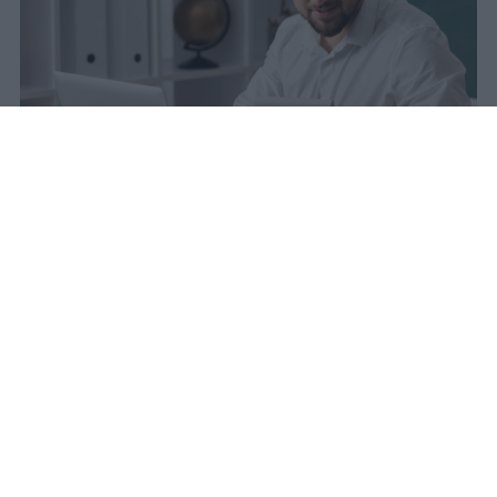
La carta docente 2026 resta bloccata
dal 31 agosto con data di sblocco
incerta. Il residuo deve essere speso
entro questa scadenza o andrà perso
definitivamente.
sniro
Pubblicato il 6 ago 2026
Quest’anno la carta docente presenta un