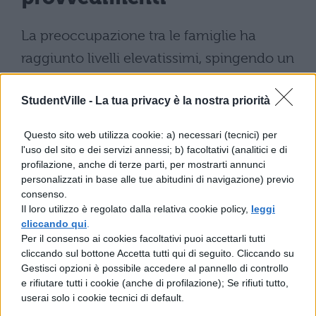
La preoccupazione tra le famiglie ha
raggiunto livelli elevatissimi, spingendo un
nutrito gruppo di genitori a presentare una
StudentVille -
La tua privacy è la nostra priorità
denuncia collettiva presso i Carabinieri
.
L’accusa ipotizzata è di lesioni colpose, un
Questo sito web utilizza cookie: a) necessari (tecnici) per
passo deciso per individuare i responsabili
l'uso del sito e dei servizi annessi; b) facoltativi (analitici e di
profilazione, anche di terze parti, per mostrarti annunci
dell’accaduto. La comunità scolastica si è
personalizzati in base alle tue abitudini di navigazione) previo
mobilitata compatta, chiedendo maggiori
consenso.
Il loro utilizzo è regolato dalla relativa cookie policy,
leggi
garanzie sulla sicurezza alimentare nelle
cliccando qui
.
mense.
Per il consenso ai cookies facoltativi puoi accettarli tutti
cliccando sul bottone Accetta tutti qui di seguito. Cliccando su
“
Non possiamo permettere che la salute
Gestisci opzioni è possibile accedere al pannello di controllo
e rifiutare tutti i cookie (anche di profilazione); Se rifiuti tutto,
dei nostri figli venga messa a rischio
“,
userai solo i cookie tecnici di default.
ha dichiarato un rappresentante dei