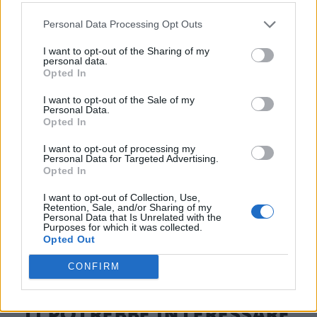
genitori. La determinazione delle famiglie è
Personal Data Processing Opt Outs
chiara: ottenere risposte concrete e
I want to opt-out of the Sharing of my
personal data.
assicurarsi che vengano implementati
Opted In
protocolli più rigidi per prevenire futuri
I want to opt-out of the Sale of my
Personal Data.
episodi simili. L’obiettivo dichiarato è quello
Opted In
di accertare l’intera catena di
I want to opt-out of processing my
responsabilità, dall’approvvigionamento
Personal Data for Targeted Advertising.
Opted In
alla preparazione dei pasti serviti nella
I want to opt-out of Collection, Use,
struttura scolastica.
Retention, Sale, and/or Sharing of my
Personal Data that Is Unrelated with the
Purposes for which it was collected.
Opted Out
CONFIRM
TI POTREBBE INTERESSARE