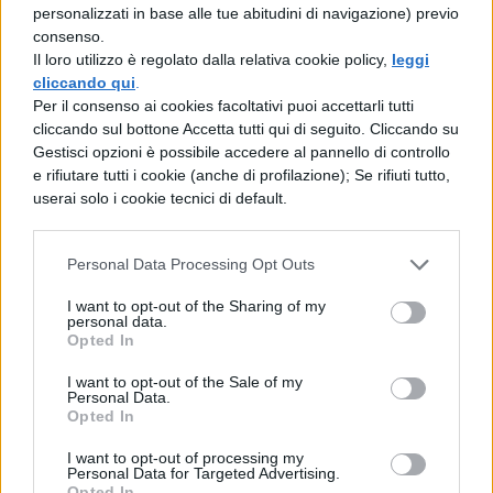
personalizzati in base alle tue abitudini di navigazione) previo
consenso.
Il loro utilizzo è regolato dalla relativa cookie policy,
leggi
cliccando qui
.
Per il consenso ai cookies facoltativi puoi accettarli tutti
cliccando sul bottone Accetta tutti qui di seguito. Cliccando su
Gestisci opzioni è possibile accedere al pannello di controllo
e rifiutare tutti i cookie (anche di profilazione); Se rifiuti tutto,
userai solo i cookie tecnici di default.
(fonte immagine: bmwmblog.com)
Personal Data Processing Opt Outs
I want to opt-out of the Sharing of my
personal data.
Opted In
I want to opt-out of the Sale of my
Personal Data.
Opted In
TI POTREBBE INTERESSARE
I want to opt-out of processing my
Personal Data for Targeted Advertising.
Opted In
NEWS SCUOLA