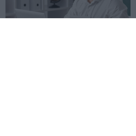
La carta docente 2026 resta bloccata
dal 31 agosto con data di sblocco
incerta. Il residuo deve essere speso
entro questa scadenza o andrà perso
definitivamente.
sniro
Pubblicato il 6 ago 2026
Quest’anno la carta docente presenta un
importo aggiornato a
383 euro
.