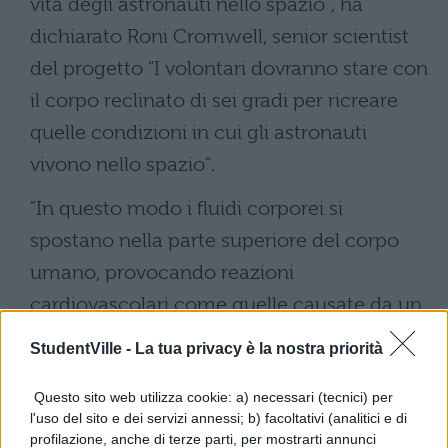
vita degli astronauti nello spazio", ha
dichiarato Roni Cromwell, senior scientist
del progetto "I volontari dovranno stare con
il corpo reclinato di sei gradi per ricreare
quelle condizioni in cui gli astronauti
vivono nello spazio".
"In questo modo i fluidi corporei si
spostano nella parte superiore del corpo
umano, provocando reazioni
cardiovascolari come quelle causate da un
viaggio interstellare".
StudentVille -
La tua privacy è la nostra priorità
.
Questo sito web utilizza cookie: a) necessari (tecnici) per
l'uso del sito e dei servizi annessi; b) facoltativi (analitici e di
profilazione, anche di terze parti, per mostrarti annunci