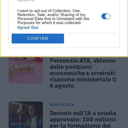
Carta docente 2026,
I want to opt-out of Collection, Use,
blocco del 31 agosto:
Retention, Sale, and/or Sharing of my
Personal Data that Is Unrelated with the
come spendere il
Purposes for which it was collected.
residuo prima della
Opted Out
scadenza
CONFIRM
NEWS SCUOLA
Personale ATA, sblocco
delle posizioni
economiche e arretrati:
riunione ministeriale il
6 agosto
NEWS SCUOLA
Decreto sull'IA a scuola
approvato: 100 milioni
per la formazione dei