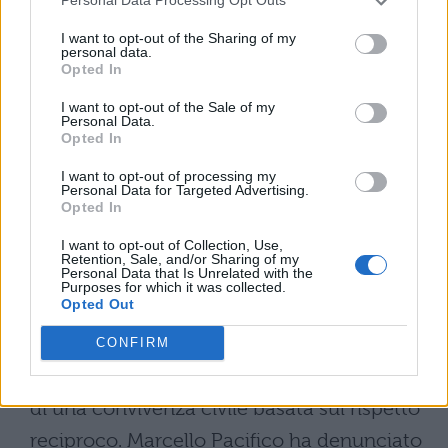
Personal Data Processing Opt Outs
ufficiale.
I want to opt-out of the Sharing of my
L’Anief propone di utilizzare questa
personal data.
Opted In
condizione professionale come
parametro
I want to opt-out of the Sale of my
valido per consentire il pensionamento
Personal Data.
Opted In
anticipato
, similmente a quanto avviene
per le forze armate.
I want to opt-out of processing my
Personal Data for Targeted Advertising.
Opted In
Educazione, cultura e
I want to opt-out of Collection, Use,
rispetto
Retention, Sale, and/or Sharing of my
Personal Data that Is Unrelated with the
Purposes for which it was collected.
Opted Out
Il convegno ha posto l’accento sul
fondamentale ruolo educativo delle
CONFIRM
istituzioni scolastiche
nella promozione
di una convivenza civile basata sul rispetto
reciproco. Marcello Pacifico ha denunciato