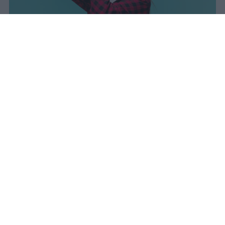
I dati ufficiali della Maturità 2026
rivelano una concentrazione di
eccellenze al sud, con Campania,
Puglia e Sicilia in testa. Cala
drasticamente la percentuale di voti
100.
sniro
Pubblicato il 7 ago 2026
Il Ministero dell’Istruzione e del Merito ha
diffuso i dati ufficiali sugli esiti degli esami