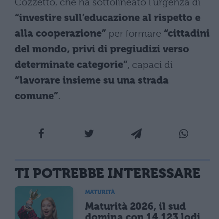
Cozzetto, che ha sottolineato l’urgenza di
“investire sull’educazione al rispetto e
alla cooperazione”
per formare
“cittadini
del mondo, privi di pregiudizi verso
determinate categorie”
, capaci di
“lavorare insieme su una strada
comune”
.
TI POTREBBE INTERESSARE
MATURITÀ
Maturità 2026, il sud
domina con 14.123 lodi