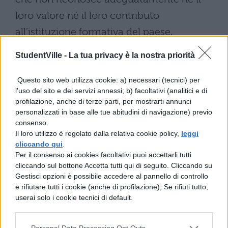
loro valore né il loro contributo
all’istituzione formativa del paese.
Mobilità e riconoscimento
StudentVille -
La tua privacy è la nostra priorità
del burnout
Questo sito web utilizza cookie: a) necessari (tecnici) per
l'uso del sito e dei servizi annessi; b) facoltativi (analitici e di
Il personale scolastico affronta
profilazione, anche di terze parti, per mostrarti annunci
personalizzati in base alle tue abitudini di navigazione) previo
significative limitazioni riguardo alla
consenso.
mobilità intercompartimentale
, creando
Il loro utilizzo è regolato dalla relativa cookie policy,
leggi
cliccando qui
.
ostacoli concreti al ricongiungimento
Per il consenso ai cookies facoltativi puoi accettarli tutti
familiare. Particolarmente rilevante è anche
cliccando sul bottone Accetta tutti qui di seguito. Cliccando su
Gestisci opzioni è possibile accedere al pannello di controllo
la questione del
burnout
, condizione che
e rifiutare tutti i cookie (anche di profilazione); Se rifiuti tutto,
colpisce numerose lavoratrici del settore
userai solo i cookie tecnici di default.
ma che non ottiene ancora riconoscimento