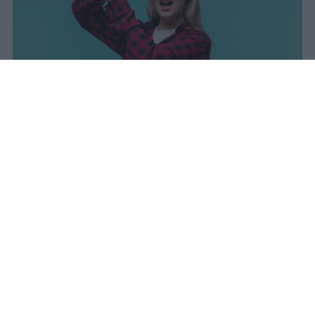
I dati ufficiali della Maturità 2026
rivelano una concentrazione di
eccellenze al sud, con Campania,
Puglia e Sicilia in testa. Cala
drasticamente la percentuale di voti
100.
sniro
Pubblicato il 7 ago 2026
Il Ministero dell’Istruzione e del Merito ha