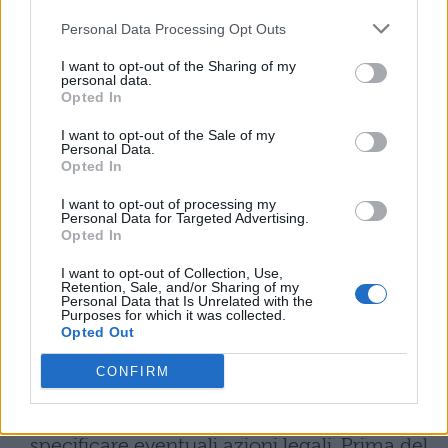
Personal Data Processing Opt Outs
La vicenda di Elena Maraga solleva
I want to opt-out of the Sharing of my
importanti questioni sul confine tra vita
personal data.
Opted In
privata e immagine professionale
nel
I want to opt-out of the Sale of my
contesto educativo. La maestra ha
Personal Data.
Opted In
giustificato la sua presenza su Onlyfans
I want to opt-out of processing my
citando l’insufficienza dello stipendio da
Personal Data for Targeted Advertising.
Opted In
1200 euro mensili, evidenziando un
problema economico reale.
I want to opt-out of Collection, Use,
Retention, Sale, and/or Sharing of my
Personal Data that Is Unrelated with the
Nonostante la possibilità teorica di
Purposes for which it was collected.
Opted Out
impugnare il licenziamento, Maraga si è
CONFIRM
limitata a dichiarare che
“è stata
commessa un’ingiustizia”
, senza
specificare eventuali azioni legali. Prima del