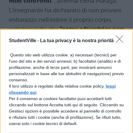
miei confronti”
, afferma Elena Maraga.
L’insegnante ha dichiarato di non provare
imbarazzo nell’esibire il proprio corpo,
sottolineando che
“come educatrice non
ho mai fatto mancare nulla ai bambini”
.
StudentVille -
La tua privacy è la nostra priorità
A suo sostegno si sono schierati alcuni
Questo sito web utilizza cookie: a) necessari (tecnici) per
genitori, per i quali l’attività su Onlyfans non
l'uso del sito e dei servizi annessi; b) facoltativi (analitici e di
profilazione, anche di terze parti, per mostrarti annunci
influiva sulla qualità del suo insegnamento.
personalizzati in base alle tue abitudini di navigazione) previo
Di fronte al rischio, Maraga aveva già
consenso.
Il loro utilizzo è regolato dalla relativa cookie policy,
leggi
anticipato:
“Nel caso continuerò su
cliccando qui
.
Onlyfans”
.
Per il consenso ai cookies facoltativi puoi accettarli tutti
cliccando sul bottone Accetta tutti qui di seguito. Cliccando su
Gestisci opzioni è possibile accedere al pannello di controllo
Le implicazioni per la
e rifiutare tutti i cookie (anche di profilazione); Se rifiuti tutto,
professionalità
userai solo i cookie tecnici di default.
dell’insegnante