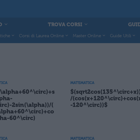
O
TROVA CORSI
GUID
tiche
Corsi di Laurea Online
Master Online
Guide Utili
TICA
MATEMATICA
(\alpha+60^\circ)+s
$(sqrt2cos(135^\circ+x)
lpha-
/(cos(x+120^\circ)+cos(
irc)-2sin(\alpha))/(
-120^\circ))$
alpha+60^\circ)+co
pha-60^\circ)
TICA
MATEMATICA