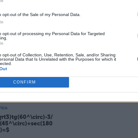
In
TICA
MATEMATICA
rt3)sin((\pi)/3)-
$2sin(270^\circ)-3sec(1
o opt-out of the Sale of my Personal Data.
cos((\pi)/6)+2sqrt3t
0^\circ)+4cosec(90^\cir
In
)/6)+cotg(3/4(\pi))$
)-cotg(225^\circ)$
to opt-out of processing my Personal Data for Targeted
ing.
In
o opt-out of Collection, Use, Retention, Sale, and/or Sharing
ersonal Data that Is Unrelated with the Purposes for which it
TICA
MATEMATICA
lected.
s^2(18^\circ))-
$2sin((\pi)/6)-3cos((\pi)
Out
2(18^\circ)))/((cos^
3)+tg(4/3(\pi))+3cotg(5/
^\circ)))-
6(\pi))$
CONFIRM
(-18^\circ))$
TICA
qrt3)tg(60^\circ)-3/
(45^\circ)+sec(180
c)=$