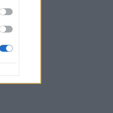
8
c
/