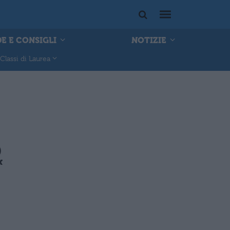
E E CONSIGLI
NOTIZIE
Classi di Laurea
)
x