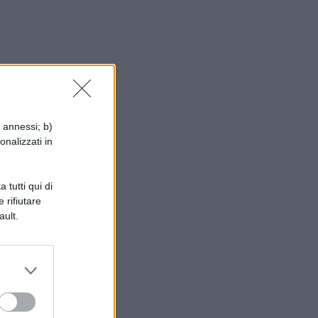
c
\
i annessi; b)
onalizzati in
 tutti qui di
 rifiutare
ault.