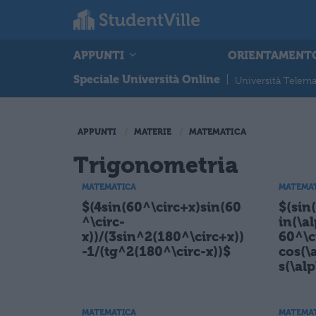
APPUNTI
ORIENTAMENT
Speciale Università Online
|
Università Telema
APPUNTI
MATERIE
MATEMATICA
Trigonometria
MATEMATICA
MATEMA
$(4sin(60^\circ+x)sin(60
$(sin
^\circ-
in(\a
x))/(3sin^2(180^\circ+x))
60^\c
-1/(tg^2(180^\circ-x))$
cos(\
s(\al
MATEMATICA
MATEMA