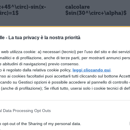
x+45^\circ)-sin(x-
calcolare
irc)=1$
$sin(30^\circ+\alpha)$
le -
La tua privacy è la nostra priorità
TICA
MATEMATICA
(sin^2(15^\circ)+si
$sqrt(sin^2(105^\circ)+
0^\circ)+cos^2(30
os^2(15^\circ)-2sin(60^
web utilizza cookie: a) necessari (tecnici) per l'uso del sito e dei serviz
c)tg(60^\circ))$
circ)cos(60^\circ))$
analitici e di profilazione, anche di terze parti, per mostrarti annunci pers
e abitudini di navigazione) previo consenso.
zzo è regolato dalla relativa cookie policy,
leggi cliccando qui
.
so ai cookies facoltativi puoi accettarli tutti cliccando sul bottone Accetta
ccando su Gestisci opzioni è possibile accedere al pannello di controllo e
TICA
MATEMATICA
e (anche di profilazione); Se rifiuti tutto, userai solo i cookie tecnici di def
lare il valore
Calcolare il valore
o delle funzioni
esatto delle funzioni
metriche del
goniometriche del
nte arco:
seguente arco:
l Data Processing Opt Outs
circ$.
$105^\circ$.
o opt-out of the Sharing of my personal data.